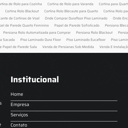
rtina de Rolo para Cozinha
Cortina de Rolo para Varanda
Cortina para Quar
Cortina Rolo Blackout
Cortina Rolo Blecaute para Quarto
Cortina Rolo pa
cante de Cortinas de Voal
Onde Comprar Durafloor Piso Laminado
Onde Enc
pel de Parede Quarto Feminino
Papel de Parede Sofisticado
Persiana Blec
Persiana Rolo Automatizada para Comprar
Persiana Rolo Blackout
Persi
ra Sacada
Piso Laminado Dura Floor
Piso Laminado Eucafloor
Piso Lami
e Papel de Parede Sala
Venda de Persianas Sob Medida
Venda E Instalaçã
Institucional
Home
s
Empresa
Serviços
s
e
Contato