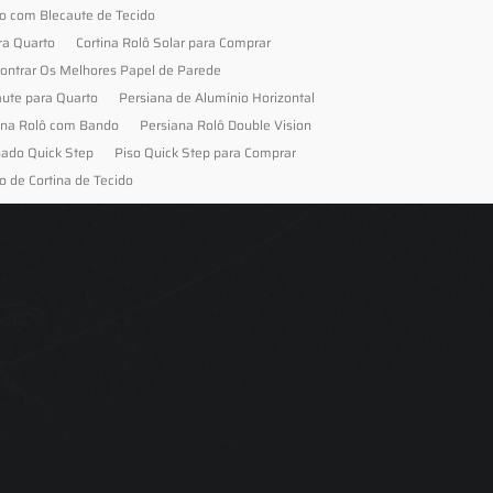
to com Blecaute de Tecido
ra Quarto
Cortina Rolô Solar para Comprar
ontrar Os Melhores Papel de Parede
aute para Quarto
Persiana de Alumínio Horizontal
ana Rolô com Bando
Persiana Rolô Double Vision
nado Quick Step
Piso Quick Step para Comprar
o de Cortina de Tecido