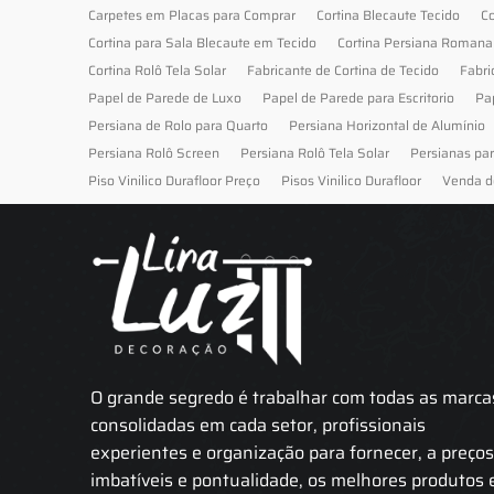
Carpetes em Placas para Comprar
Cortina Blecaute Tecido
Co
Cortina para Sala Blecaute em Tecido
Cortina Persiana Romana
Cortina Rolô Tela Solar
Fabricante de Cortina de Tecido
Fabri
Papel de Parede de Luxo
Papel de Parede para Escritorio
Pa
Persiana de Rolo para Quarto
Persiana Horizontal de Alumínio
Persiana Rolô Screen
Persiana Rolô Tela Solar
Persianas pa
Piso Vinilico Durafloor Preço
Pisos Vinilico Durafloor
Venda d
O grande segredo é trabalhar com todas as marca
consolidadas em cada setor, profissionais
experientes e organização para fornecer, a preço
imbatíveis e pontualidade, os melhores produtos 