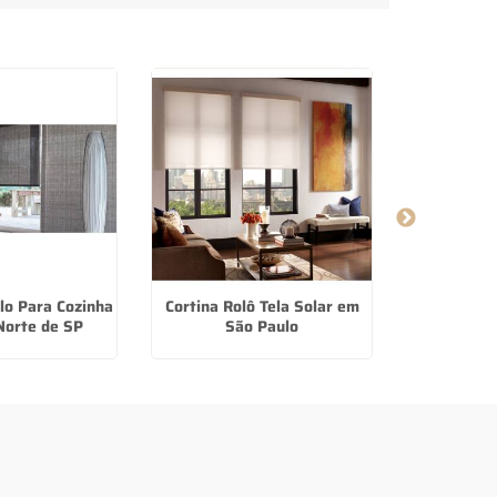
lo Para Cozinha
Cortina Rolô Tela Solar em
Cortina Ro
Norte de SP
São Paulo
San