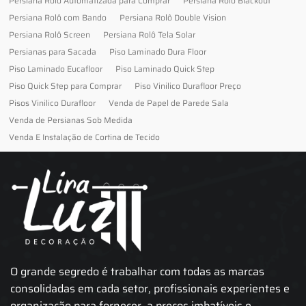
Persiana Rolo Automatizada para Comprar
Persiana Rolo Blackout
Persiana Rolô com Bando
Persiana Rolô Double Vision
Persiana Rolô Screen
Persiana Rolô Tela Solar
Persianas para Sacada
Piso Laminado Dura Floor
Piso Laminado Eucafloor
Piso Laminado Quick Step
Piso Quick Step para Comprar
Piso Vinilico Durafloor Preço
Pisos Vinilico Durafloor
Venda de Papel de Parede Sala
Venda de Persianas Sob Medida
Venda E Instalação de Cortina de Tecido
O grande segredo é trabalhar com todas as marcas
consolidadas em cada setor, profissionais experientes e
organização para fornecer, a preços imbatíveis e