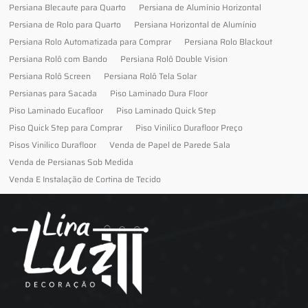
Persiana Blecaute para Quarto
Persiana de Alumínio Horizontal
Persiana de Rolo para Quarto
Persiana Horizontal de Alumínio
Persiana Rolo Automatizada para Comprar
Persiana Rolo Blackout
Persiana Rolô com Bando
Persiana Rolô Double Vision
Persiana Rolô Screen
Persiana Rolô Tela Solar
Persianas para Sacada
Piso Laminado Dura Floor
Piso Laminado Eucafloor
Piso Laminado Quick Step
Piso Quick Step para Comprar
Piso Vinilico Durafloor Preço
Pisos Vinilico Durafloor
Venda de Papel de Parede Sala
Venda de Persianas Sob Medida
Venda E Instalação de Cortina de Tecido