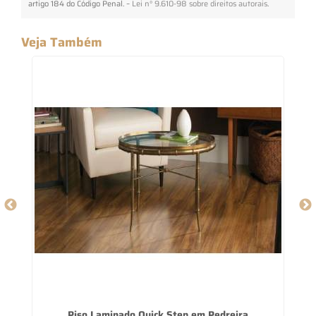
artigo 184 do Código Penal. –
Lei n° 9.610-98 sobre direitos autorais
.
Veja Também
ra
Piso Laminado Quick Step em Pedreira