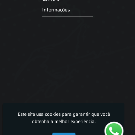
Informações
Este site usa cookies para garantir que você
Lira Luz Decor - Cortinas sob medidas e persianas
obtenha a melhor experiência.