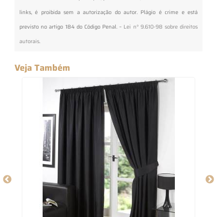
links, é proibida sem a autorização do autor. Plágio é crime e está
previsto no artigo 184 do Código Penal. –
Lei n° 9.610-98 sobre direitos
autorais
.
Veja Também