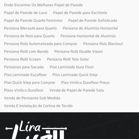
Onde Encontrar Os Melhores Papel de Parede
Papel de Parede de Luxo
Papel de Parede para Escritorio
Papel de Parede Quarto Feminino
Papel de Parede Sofisticado
Persiana Blecaute para Quarto
Persiana de Alumínio Horizontal
Persiana de Rolo para Quarto
Persiana Horizontal de Alumínio
Persiana Rolo Automatizada para Comprar
Persiana Rolo Blackout
Persiana Rolô com Bando
Persiana Rolô Double Vision
Persiana Rolô Screen
Persiana Rolô Tela Solar
Persianas para Sacada
Piso Laminado Dura Floor
Piso Laminado Eucafloor
Piso Laminado Quick Step
Piso Quick Step para Comprar
Piso Vinilico Durafloor Preço
Pisos Vinilico Durafloor
Venda de Papel de Parede Sala
Venda de Persianas Sob Medida
Venda E Instalação de Cortina de Tecido