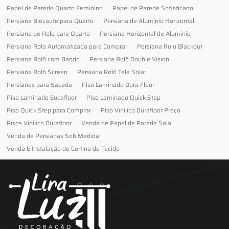
Papel de Parede Quarto Feminino
Papel de Parede Sofisticado
Persiana Blecaute para Quarto
Persiana de Alumínio Horizontal
Persiana de Rolo para Quarto
Persiana Horizontal de Alumínio
Persiana Rolo Automatizada para Comprar
Persiana Rolo Blackout
Persiana Rolô com Bando
Persiana Rolô Double Vision
Persiana Rolô Screen
Persiana Rolô Tela Solar
Persianas para Sacada
Piso Laminado Dura Floor
Piso Laminado Eucafloor
Piso Laminado Quick Step
Piso Quick Step para Comprar
Piso Vinilico Durafloor Preço
Pisos Vinilico Durafloor
Venda de Papel de Parede Sala
Venda de Persianas Sob Medida
Venda E Instalação de Cortina de Tecido