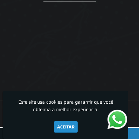
Este site usa cookies para garantir que você
Lira Luz Decor - Cortinas sob medidas e persianas
obtenha a melhor experiência.
ACEITAR