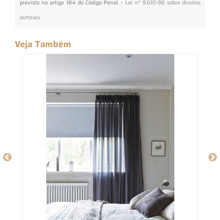
previsto no artigo 184 do Código Penal. –
Lei n° 9.610-98 sobre direitos
autorais
.
Veja Também