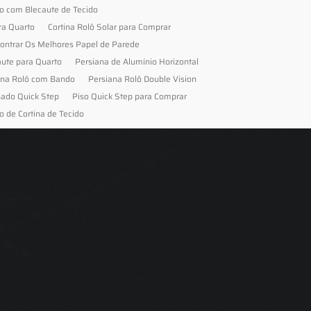
to com Blecaute de Tecido
ra Quarto
Cortina Rolô Solar para Comprar
ontrar Os Melhores Papel de Parede
aute para Quarto
Persiana de Alumínio Horizontal
ana Rolô com Bando
Persiana Rolô Double Vision
nado Quick Step
Piso Quick Step para Comprar
o de Cortina de Tecido