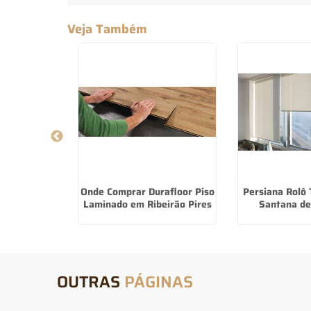
Veja Também
ucafloor em
Onde Comprar Durafloor Piso
Persiana Rolô 
ú
Laminado em Ribeirão Pires
Santana de
OUTRAS
PÁGINAS