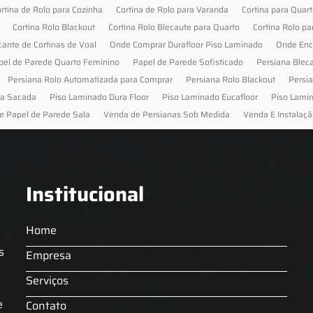
rtina de Rolo para Cozinha
Cortina de Rolo para Varanda
Cortina para Quar
Cortina Rolo Blackout
Cortina Rolo Blecaute para Quarto
Cortina Rolo pa
cante de Cortinas de Voal
Onde Comprar Durafloor Piso Laminado
Onde Enc
pel de Parede Quarto Feminino
Papel de Parede Sofisticado
Persiana Blec
Persiana Rolo Automatizada para Comprar
Persiana Rolo Blackout
Persi
ra Sacada
Piso Laminado Dura Floor
Piso Laminado Eucafloor
Piso Lami
e Papel de Parede Sala
Venda de Persianas Sob Medida
Venda E Instalaçã
Institucional
Home
s
Empresa
Serviços
s
e
Contato