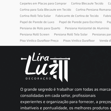
Carpetes em Placas para Comprar
Cortina Blecaute Tecido
Co
Cortina para Sala Blecaute em Tecido
Cortina Persiana Romana
Cortina Rolô Tela Solar
Fabricante de Cortina de Tecido
Fabri
Papel de Parede de Luxo
Papel de Parede para Escritorio
Pa
Persiana de Rolo para Quarto
Persiana Horizontal de Alumínio
Persiana Rolô Screen
Persiana Rolô Tela Solar
Persianas pa
Piso Vinilico Durafloor Preço
Pisos Vinilico Durafloor
Venda d
O grande segredo é trabalhar com todas as marca
consolidadas em cada setor, profissionais
experientes e organização para fornecer, a preço
imbatíveis e pontualidade, os melhores produtos 