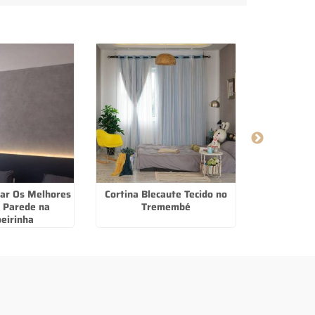
ar Os Melhores
Cortina Blecaute Tecido no
Carpetes
 Parede na
Tremembé
Compra
eirinha