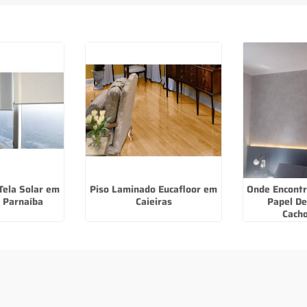
Tela Solar em
Piso Laminado Eucafloor em
Onde Encontr
 Parnaíba
Caieiras
Papel De
Cacho