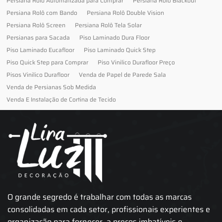
Persiana Rolo Automatizada para Comprar
Persiana Rolo Blackout
Persiana Rolô com Bando
Persiana Rolô Double Vision
Persiana Rolô Screen
Persiana Rolô Tela Solar
Persianas para Sacada
Piso Laminado Dura Floor
Piso Laminado Eucafloor
Piso Laminado Quick Step
Piso Quick Step para Comprar
Piso Vinilico Durafloor Preço
Pisos Vinilico Durafloor
Venda de Papel de Parede Sala
Venda de Persianas Sob Medida
Venda E Instalação de Cortina de Tecido
O grande segredo é trabalhar com todas as marcas
consolidadas em cada setor, profissionais experientes e
organização para fornecer, a preços imbatíveis e