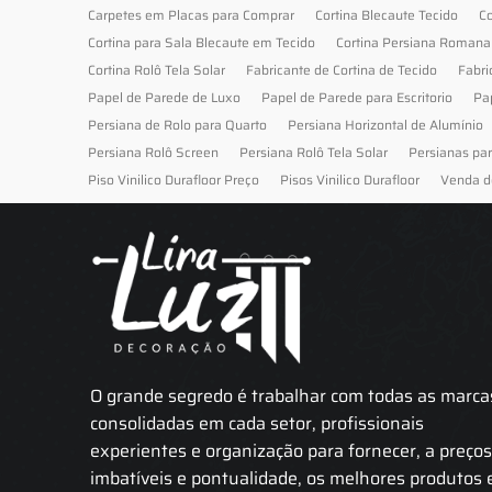
Carpetes em Placas para Comprar
Cortina Blecaute Tecido
Co
Cortina para Sala Blecaute em Tecido
Cortina Persiana Romana
Cortina Rolô Tela Solar
Fabricante de Cortina de Tecido
Fabri
Papel de Parede de Luxo
Papel de Parede para Escritorio
Pa
Persiana de Rolo para Quarto
Persiana Horizontal de Alumínio
Persiana Rolô Screen
Persiana Rolô Tela Solar
Persianas pa
Piso Vinilico Durafloor Preço
Pisos Vinilico Durafloor
Venda d
O grande segredo é trabalhar com todas as marca
consolidadas em cada setor, profissionais
experientes e organização para fornecer, a preço
imbatíveis e pontualidade, os melhores produtos 