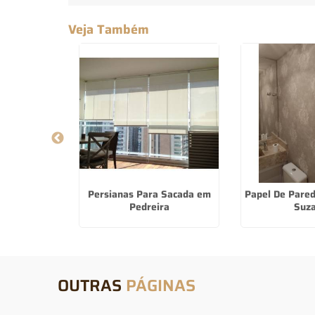
Veja Também
e Tecido no
Persianas Para Sacada em
Papel De Pare
ã
Pedreira
Suz
OUTRAS
PÁGINAS