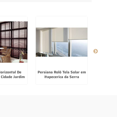
orizontal De
Persiana Rolô Tela Solar em
Papel De P
 Cidade Jardim
Itapecerica da Serra