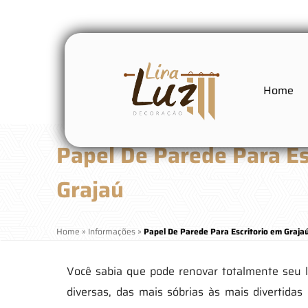
Home
Papel De Parede Para Es
Grajaú
Home
»
Informações
»
Papel De Parede Para Escritorio em Graja
Você sabia que pode renovar totalmente seu 
diversas, das mais sóbrias às mais divertid