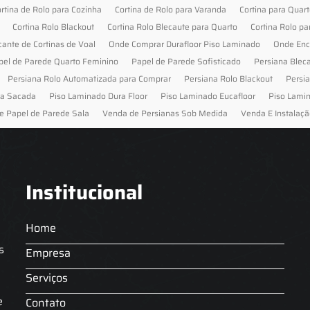
rtina de Rolo para Cozinha
Cortina de Rolo para Varanda
Cortina para Quar
Cortina Rolo Blackout
Cortina Rolo Blecaute para Quarto
Cortina Rolo pa
cante de Cortinas de Voal
Onde Comprar Durafloor Piso Laminado
Onde Enc
pel de Parede Quarto Feminino
Papel de Parede Sofisticado
Persiana Blec
Persiana Rolo Automatizada para Comprar
Persiana Rolo Blackout
Persi
ra Sacada
Piso Laminado Dura Floor
Piso Laminado Eucafloor
Piso Lami
e Papel de Parede Sala
Venda de Persianas Sob Medida
Venda E Instalaçã
Institucional
Home
s
Empresa
Serviços
s
e
Contato