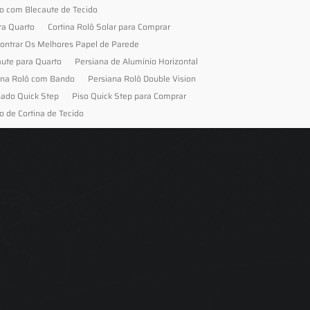
to com Blecaute de Tecido
ra Quarto
Cortina Rolô Solar para Comprar
ontrar Os Melhores Papel de Parede
aute para Quarto
Persiana de Alumínio Horizontal
ana Rolô com Bando
Persiana Rolô Double Vision
nado Quick Step
Piso Quick Step para Comprar
o de Cortina de Tecido