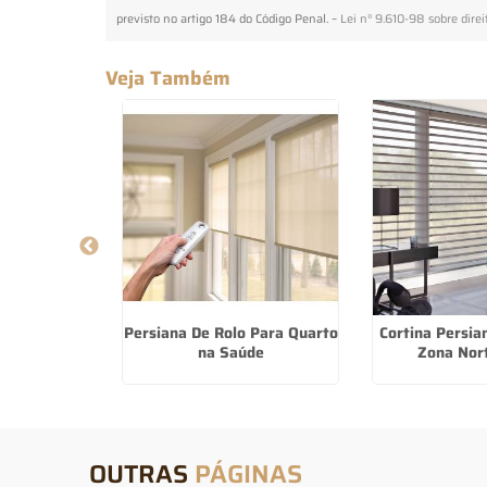
previsto no artigo 184 do Código Penal. –
Lei n° 9.610-98 sobre direi
Veja Também
ianas Sob
Persiana De Rolo Para Quarto
Cortina Persi
piranga
na Saúde
Zona Nor
OUTRAS
PÁGINAS