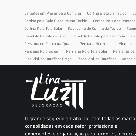
Carpetes em Placas para Comprar
Cortina Blecaute Tecido
Co
Cortina para Sala Blecaute em Tecido
Cortina Persiana Romana
Cortina Rolô Tela Solar
Fabricante de Cortina de Tecido
Fabri
Papel de Parede de Luxo
Papel de Parede para Escritorio
Pa
Persiana de Rolo para Quarto
Persiana Horizontal de Alumínio
Persiana Rolô Screen
Persiana Rolô Tela Solar
Persianas pa
Piso Vinilico Durafloor Preço
Pisos Vinilico Durafloor
Venda d
O grande segredo é trabalhar com todas as marca
consolidadas em cada setor, profissionais
experientes e organização para fornecer, a preço