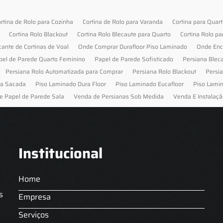
rtina de Rolo para Cozinha
Cortina de Rolo para Varanda
Cortina para Quar
Cortina Rolo Blackout
Cortina Rolo Blecaute para Quarto
Cortina Rolo pa
cante de Cortinas de Voal
Onde Comprar Durafloor Piso Laminado
Onde Enc
pel de Parede Quarto Feminino
Papel de Parede Sofisticado
Persiana Blec
Persiana Rolo Automatizada para Comprar
Persiana Rolo Blackout
Persi
ra Sacada
Piso Laminado Dura Floor
Piso Laminado Eucafloor
Piso Lami
e Papel de Parede Sala
Venda de Persianas Sob Medida
Venda E Instalaçã
Institucional
Home
s
Empresa
Serviços
s