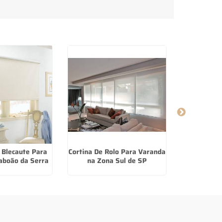
 Blecaute Para
Cortina De Rolo Para Varanda
Onde Encon
aboão da Serra
na Zona Sul de SP
Papel 
In