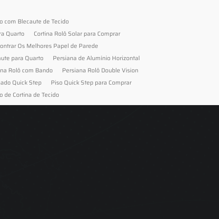
to com Blecaute de Tecido
ra Quarto
Cortina Rolô Solar para Comprar
ontrar Os Melhores Papel de Parede
aute para Quarto
Persiana de Alumínio Horizontal
ana Rolô com Bando
Persiana Rolô Double Vision
nado Quick Step
Piso Quick Step para Comprar
o de Cortina de Tecido