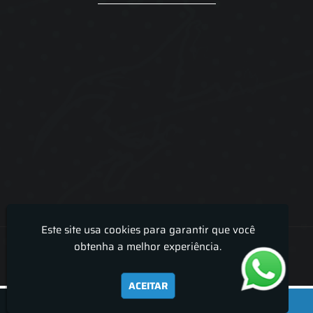
Este site usa cookies para garantir que você
Lira Luz Decor - Cortinas sob medidas e persianas
obtenha a melhor experiência.
ACEITAR