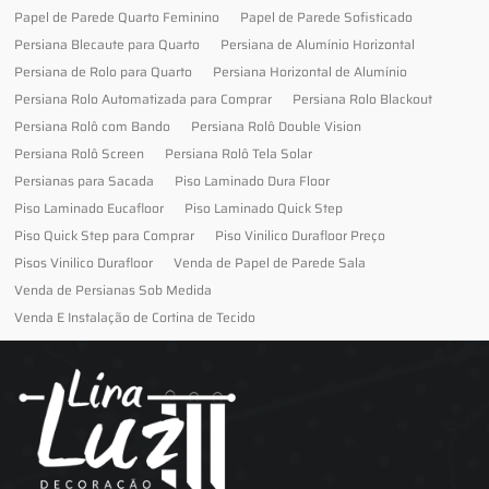
Papel de Parede Quarto Feminino
Papel de Parede Sofisticado
Persiana Blecaute para Quarto
Persiana de Alumínio Horizontal
Persiana de Rolo para Quarto
Persiana Horizontal de Alumínio
Persiana Rolo Automatizada para Comprar
Persiana Rolo Blackout
Persiana Rolô com Bando
Persiana Rolô Double Vision
Persiana Rolô Screen
Persiana Rolô Tela Solar
Persianas para Sacada
Piso Laminado Dura Floor
Piso Laminado Eucafloor
Piso Laminado Quick Step
Piso Quick Step para Comprar
Piso Vinilico Durafloor Preço
Pisos Vinilico Durafloor
Venda de Papel de Parede Sala
Venda de Persianas Sob Medida
Venda E Instalação de Cortina de Tecido