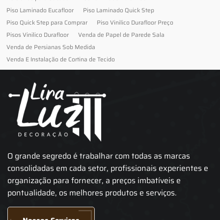
Piso Laminado Eucafloor
Piso Laminado Quick Step
Piso Quick Step para Comprar
Piso Vinilico Durafloor Preço
Pisos Vinilico Durafloor
Venda de Papel de Parede Sala
Venda de Persianas Sob Medida
Venda E Instalação de Cortina de Tecido
O grande segredo é trabalhar com todas as marcas
consolidadas em cada setor, profissionais experientes e
organização para fornecer, a preços imbatíveis e
pontualidade, os melhores produtos e serviços.