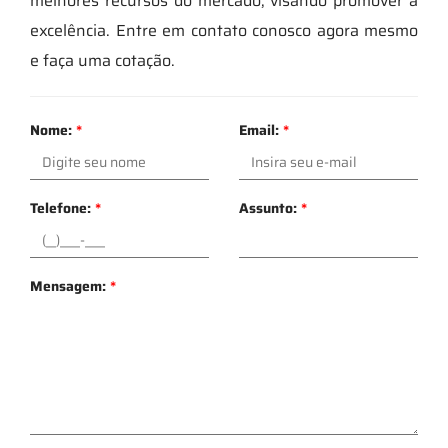
melhores recursos do mercado; visando promover a
excelência. Entre em contato conosco agora mesmo
e faça uma cotação.
Nome:
*
Email:
*
Telefone:
*
Assunto:
*
Mensagem:
*