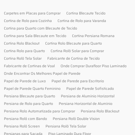
Carpetes em Placas para Comprar
Cortina Blecaute Tecido
Cortina de Rolo para Cozinha
Cortina de Rolo para Varanda
Cortina para Quarto com Blecaute de Tecido
Cortina para Sala Blecaute em Tecido
Cortina Persiana Romana
Cortina Rolo Blackout
Cortina Rolo Blecaute para Quarto
Cortina Rolo para Quarto
Cortina Rolô Solar para Comprar
Cortina Rolô Tela Solar
Fabricante de Cortina de Tecido
Fabricante de Cortinas de Voal
Onde Comprar Durafloor Piso Laminado
Onde Encontrar Os Melhores Papel de Parede
Papel de Parede de Luxo
Papel de Parede para Escritorio
Papel de Parede Quarto Feminino
Papel de Parede Sofisticado
Persiana Blecaute para Quarto
Persiana de Alumínio Horizontal
Persiana de Rolo para Quarto
Persiana Horizontal de Alumínio
Persiana Rolo Automatizada para Comprar
Persiana Rolo Blackout
Persiana Rolô com Bando
Persiana Rolô Double Vision
Persiana Rolô Screen
Persiana Rolô Tela Solar
Persianas para Sacada
Piso Laminado Dura Floor