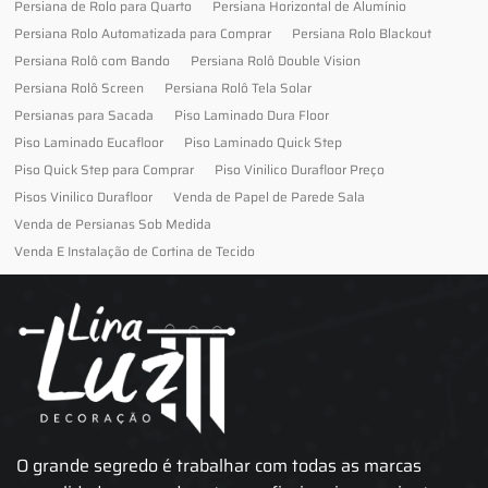
Persiana de Rolo para Quarto
Persiana Horizontal de Alumínio
Persiana Rolo Automatizada para Comprar
Persiana Rolo Blackout
Persiana Rolô com Bando
Persiana Rolô Double Vision
Persiana Rolô Screen
Persiana Rolô Tela Solar
Persianas para Sacada
Piso Laminado Dura Floor
Piso Laminado Eucafloor
Piso Laminado Quick Step
Piso Quick Step para Comprar
Piso Vinilico Durafloor Preço
Pisos Vinilico Durafloor
Venda de Papel de Parede Sala
Venda de Persianas Sob Medida
Venda E Instalação de Cortina de Tecido
O grande segredo é trabalhar com todas as marcas