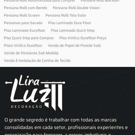
Persiana Rolo Automatizada para Comprar
Persiana Rolo Blackout
Persiana Rolô com Bando
Persiana Rolô Double Vision
Persiana Rolô Screen
Persiana Rolô Tela Solar
Persianas para Sacada
Piso Laminado Dura Floor
Piso Laminado Eucafloor
Piso Laminado Quick Step
Piso Quick Step para Comprar
Piso Vinilico Durafloor Preço
Pisos Vinilico Durafloor
Venda de Papel de Parede Sala
Venda de Persianas Sob Medida
Venda E Instalação de Cortina de Tecido
O grande segredo é trabalhar com todas as marcas
consolidadas em cada setor, profissionais experientes e
organização para fornecer, a preços imbatíveis e