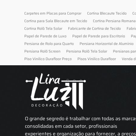
Carpetes em Placas para Comprar
Cortina Blecaute Tecido
Co
Cortina para Sala Blecaute em Tecido
Cortina Persiana Romana
Cortina Rolô Tela Solar
Fabricante de Cortina de Tecido
Fabri
Papel de Parede de Luxo
Papel de Parede para Escritorio
Pa
Persiana de Rolo para Quarto
Persiana Horizontal de Alumínio
Persiana Rolô Screen
Persiana Rolô Tela Solar
Persianas pa
Piso Vinilico Durafloor Preço
Pisos Vinilico Durafloor
Venda d
O grande segredo é trabalhar com todas as marca
consolidadas em cada setor, profissionais
experientes e organização para fornecer, a preço