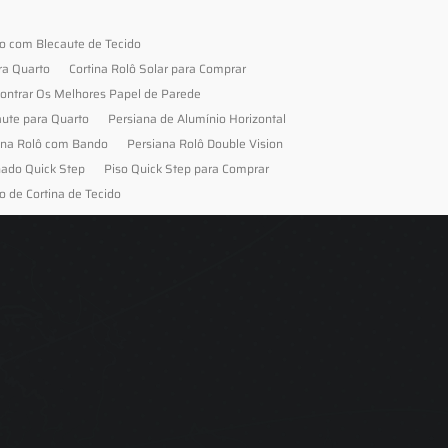
to com Blecaute de Tecido
ra Quarto
Cortina Rolô Solar para Comprar
ontrar Os Melhores Papel de Parede
aute para Quarto
Persiana de Alumínio Horizontal
ana Rolô com Bando
Persiana Rolô Double Vision
nado Quick Step
Piso Quick Step para Comprar
o de Cortina de Tecido