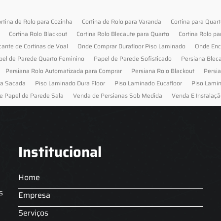
rtina de Rolo para Cozinha
Cortina de Rolo para Varanda
Cortina para Quar
Cortina Rolo Blackout
Cortina Rolo Blecaute para Quarto
Cortina Rolo pa
cante de Cortinas de Voal
Onde Comprar Durafloor Piso Laminado
Onde Enc
pel de Parede Quarto Feminino
Papel de Parede Sofisticado
Persiana Blec
Persiana Rolo Automatizada para Comprar
Persiana Rolo Blackout
Persi
ra Sacada
Piso Laminado Dura Floor
Piso Laminado Eucafloor
Piso Lami
e Papel de Parede Sala
Venda de Persianas Sob Medida
Venda E Instalaçã
Institucional
Home
s
Empresa
Serviços
s