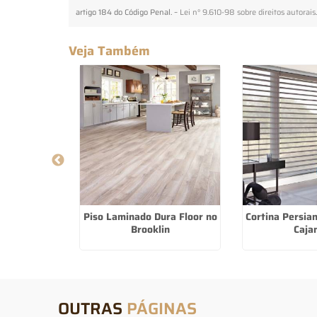
artigo 184 do Código Penal. –
Lei n° 9.610-98 sobre direitos autorais
Veja Também
om Bando em
Piso Laminado Dura Floor no
Cortina Persi
i
Brooklin
Caja
OUTRAS
PÁGINAS