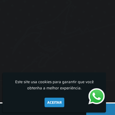
Este site usa cookies para garantir que você
Lira Luz Decor - Cortinas sob medidas e persianas
obtenha a melhor experiência.
ACEITAR