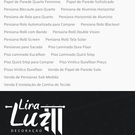
Papel de Parede Quarto Feminino
Papel de Parede Sofisticado
Persiana Blecaute para Quarto
Persiana de Alumínio Horizontal
Persiana de Rolo para Quarto
Persiana Horizontal de Alumínio
Persiana Rolo Automatizada para Comprar
Persiana Rolo Blackout
Persiana Rolô com Bando
Persiana Rolô Double Vision
Persiana Rolô Screen
Persiana Rolô Tela Solar
Persianas para Sacada
Piso Laminado Dura Floor
Piso Laminado Eucafloor
Piso Laminado Quick Step
Piso Quick Step para Comprar
Piso Vinilico Durafloor Preço
Pisos Vinilico Durafloor
Venda de Papel de Parede Sala
Venda de Persianas Sob Medida
Venda E Instalação de Cortina de Tecido