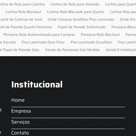
rtina de Rolo para Cozinha
Cortina de Rolo para Varanda
Cortina para Quar
Cortina Rolo Blackout
Cortina Rolo Blecaute para Quarto
Cortina Rolo pa
cante de Cortinas de Voal
Onde Comprar Durafloor Piso Laminado
Onde Enc
pel de Parede Quarto Feminino
Papel de Parede Sofisticado
Persiana Blec
Persiana Rolo Automatizada para Comprar
Persiana Rolo Blackout
Persi
ra Sacada
Piso Laminado Dura Floor
Piso Laminado Eucafloor
Piso Lami
e Papel de Parede Sala
Venda de Persianas Sob Medida
Venda E Instalaçã
Institucional
Home
s
Empresa
Serviços
s
e
Contato