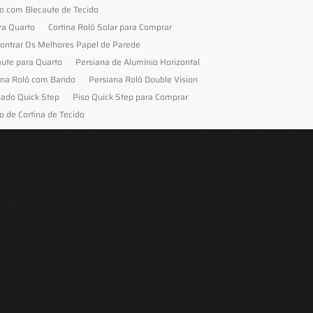
to com Blecaute de Tecido
ra Quarto
Cortina Rolô Solar para Comprar
ontrar Os Melhores Papel de Parede
aute para Quarto
Persiana de Alumínio Horizontal
ana Rolô com Bando
Persiana Rolô Double Vision
nado Quick Step
Piso Quick Step para Comprar
o de Cortina de Tecido