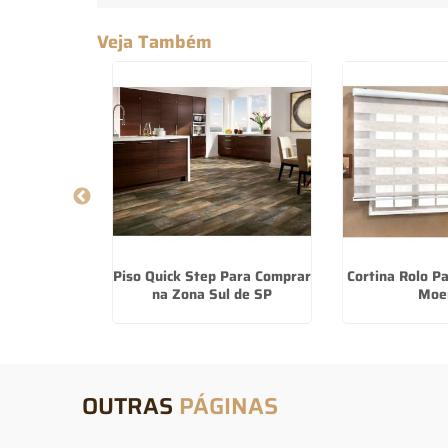
Veja Também
Cortina De
Piso Quick Step Para Comprar
Cortina Rolo P
elheiros
na Zona Sul de SP
Moe
OUTRAS
PÁGINAS