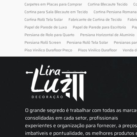
Carpetes em Placas para Comprar
Cortina Blecaute Tecido
Co
Cortina para Sala Blecaute em Tecido
Cortina Persiana Romana
Cortina Rolô Tela Solar
Fabricante de Cortina de Tecido
Fabri
Papel de Parede de Luxo
Papel de Parede para Escritorio
Pa
Persiana de Rolo para Quarto
Persiana Horizontal de Alumínio
Persiana Rolô Screen
Persiana Rolô Tela Solar
Persianas pa
Piso Vinilico Durafloor Preço
Pisos Vinilico Durafloor
Venda d
O grande segredo é trabalhar com todas as marca
consolidadas em cada setor, profissionais
experientes e organização para fornecer, a preço
imbatíveis e pontualidade, os melhores produtos 