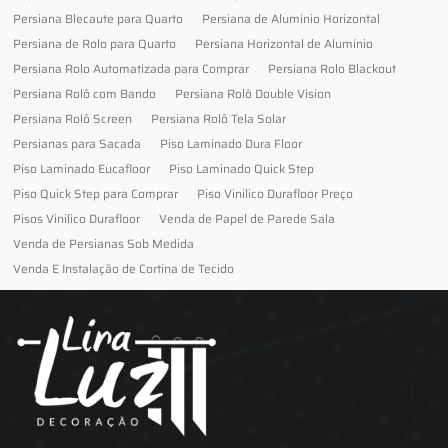
Persiana Blecaute para Quarto
Persiana de Alumínio Horizontal
Persiana de Rolo para Quarto
Persiana Horizontal de Alumínio
Persiana Rolo Automatizada para Comprar
Persiana Rolo Blackout
Persiana Rolô com Bando
Persiana Rolô Double Vision
Persiana Rolô Screen
Persiana Rolô Tela Solar
Persianas para Sacada
Piso Laminado Dura Floor
Piso Laminado Eucafloor
Piso Laminado Quick Step
Piso Quick Step para Comprar
Piso Vinilico Durafloor Preço
Pisos Vinilico Durafloor
Venda de Papel de Parede Sala
Venda de Persianas Sob Medida
Venda E Instalação de Cortina de Tecido