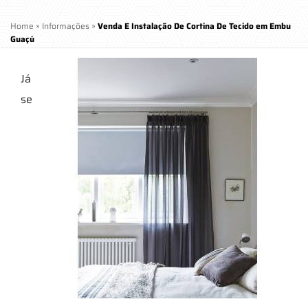
Home
»
Informações
»
Venda E Instalação De Cortina De Tecido em Embu
Guaçú
Já
se