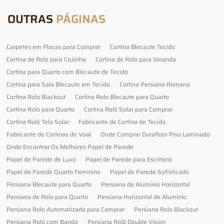
OUTRAS
PÁGINAS
Carpetes em Placas para Comprar
Cortina Blecaute Tecido
Cortina de Rolo para Cozinha
Cortina de Rolo para Varanda
Cortina para Quarto com Blecaute de Tecido
Cortina para Sala Blecaute em Tecido
Cortina Persiana Romana
Cortina Rolo Blackout
Cortina Rolo Blecaute para Quarto
Cortina Rolo para Quarto
Cortina Rolô Solar para Comprar
Cortina Rolô Tela Solar
Fabricante de Cortina de Tecido
Fabricante de Cortinas de Voal
Onde Comprar Durafloor Piso Laminado
Onde Encontrar Os Melhores Papel de Parede
Papel de Parede de Luxo
Papel de Parede para Escritorio
Papel de Parede Quarto Feminino
Papel de Parede Sofisticado
Persiana Blecaute para Quarto
Persiana de Alumínio Horizontal
Persiana de Rolo para Quarto
Persiana Horizontal de Alumínio
Persiana Rolo Automatizada para Comprar
Persiana Rolo Blackout
Persiana Rolô com Bando
Persiana Rolô Double Vision