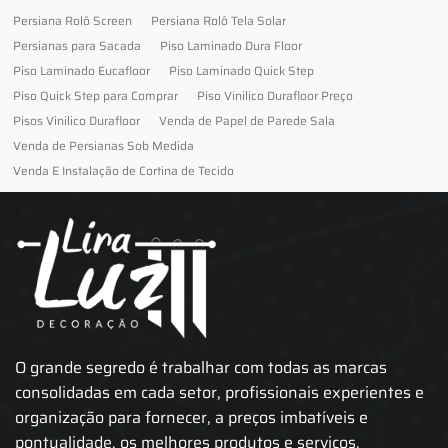
Persiana Rolô Screen
Persiana Rolô Tela Solar
Persianas para Sacada
Piso Laminado Dura Floor
Piso Laminado Eucafloor
Piso Laminado Quick Step
Piso Quick Step para Comprar
Piso Vinilico Durafloor Preço
Pisos Vinilico Durafloor
Venda de Papel de Parede Sala
Venda de Persianas Sob Medida
Venda E Instalação de Cortina de Tecido
O grande segredo é trabalhar com todas as marcas
consolidadas em cada setor, profissionais experientes e
organização para fornecer, a preços imbatíveis e
pontualidade, os melhores produtos e serviços.