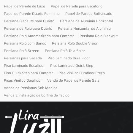
Papel de Parede de Luxo
Papel de Parede para Escritorio
Papel de Parede Quarto Feminino
Papel de Parede Sofisticado
Persiana Blecaute para Quarto
Persiana de Alumínio Horizontal
Persiana de Rolo para Quarto
Persiana Horizontal de Alumínio
Persiana Rolo Automatizada para Comprar
Persiana Rolo Blackout
Persiana Rolô com Bando
Persiana Rolô Double Vision
Persiana Rolô Screen
Persiana Rolô Tela Solar
Persianas para Sacada
Piso Laminado Dura Floor
Piso Laminado Eucafloor
Piso Laminado Quick Step
Piso Quick Step para Comprar
Piso Vinilico Durafloor Preço
Pisos Vinilico Durafloor
Venda de Papel de Parede Sala
Venda de Persianas Sob Medida
Venda E Instalação de Cortina de Tecido