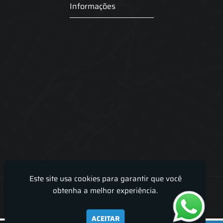
Informações
Este site usa cookies para garantir que você
Lira Luz Decor - Cortinas sob medidas e persianas
obtenha a melhor experiência.
ACEITAR