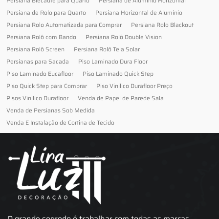
Persiana Blecaute para Quarto
Persiana de Alumínio Horizontal
Persiana de Rolo para Quarto
Persiana Horizontal de Alumínio
Persiana Rolo Automatizada para Comprar
Persiana Rolo Blackout
Persiana Rolô com Bando
Persiana Rolô Double Vision
Persiana Rolô Screen
Persiana Rolô Tela Solar
Persianas para Sacada
Piso Laminado Dura Floor
Piso Laminado Eucafloor
Piso Laminado Quick Step
Piso Quick Step para Comprar
Piso Vinilico Durafloor Preço
Pisos Vinilico Durafloor
Venda de Papel de Parede Sala
Venda de Persianas Sob Medida
Venda E Instalação de Cortina de Tecido
O grande segredo é trabalhar com todas as marcas