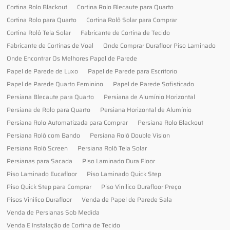
Cortina Rolo Blackout
Cortina Rolo Blecaute para Quarto
Cortina Rolo para Quarto
Cortina Rolô Solar para Comprar
Cortina Rolô Tela Solar
Fabricante de Cortina de Tecido
Fabricante de Cortinas de Voal
Onde Comprar Durafloor Piso Laminado
Onde Encontrar Os Melhores Papel de Parede
Papel de Parede de Luxo
Papel de Parede para Escritorio
Papel de Parede Quarto Feminino
Papel de Parede Sofisticado
Persiana Blecaute para Quarto
Persiana de Alumínio Horizontal
Persiana de Rolo para Quarto
Persiana Horizontal de Alumínio
Persiana Rolo Automatizada para Comprar
Persiana Rolo Blackout
Persiana Rolô com Bando
Persiana Rolô Double Vision
Persiana Rolô Screen
Persiana Rolô Tela Solar
Persianas para Sacada
Piso Laminado Dura Floor
Piso Laminado Eucafloor
Piso Laminado Quick Step
Piso Quick Step para Comprar
Piso Vinilico Durafloor Preço
Pisos Vinilico Durafloor
Venda de Papel de Parede Sala
Venda de Persianas Sob Medida
Venda E Instalação de Cortina de Tecido