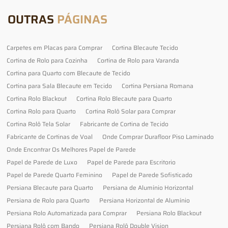
OUTRAS
PÁGINAS
Carpetes em Placas para Comprar
Cortina Blecaute Tecido
Cortina de Rolo para Cozinha
Cortina de Rolo para Varanda
Cortina para Quarto com Blecaute de Tecido
Cortina para Sala Blecaute em Tecido
Cortina Persiana Romana
Cortina Rolo Blackout
Cortina Rolo Blecaute para Quarto
Cortina Rolo para Quarto
Cortina Rolô Solar para Comprar
Cortina Rolô Tela Solar
Fabricante de Cortina de Tecido
Fabricante de Cortinas de Voal
Onde Comprar Durafloor Piso Laminado
Onde Encontrar Os Melhores Papel de Parede
Papel de Parede de Luxo
Papel de Parede para Escritorio
Papel de Parede Quarto Feminino
Papel de Parede Sofisticado
Persiana Blecaute para Quarto
Persiana de Alumínio Horizontal
Persiana de Rolo para Quarto
Persiana Horizontal de Alumínio
Persiana Rolo Automatizada para Comprar
Persiana Rolo Blackout
Persiana Rolô com Bando
Persiana Rolô Double Vision