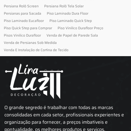
Persiana Rolô Screen
Persiana Rolô Tela Solar
Persianas para Sacada
Piso Laminado Dura Floor
Piso Laminado Eucafloor
Piso Laminado Quick Step
Piso Quick Step para Comprar
Piso Vinilico Durafloor Preço
Pisos Vinilico Durafloor
Venda de Papel de Parede Sala
Venda de Persianas Sob Medida
Venda E Instalação de Cortina de Tecido
O grande segredo é trabalhar com todas as marcas
consolidadas em cada setor, profissionais experientes e
organização para fornecer, a preços imbatíveis e
pontualidade, os melhores produtos e serviços.