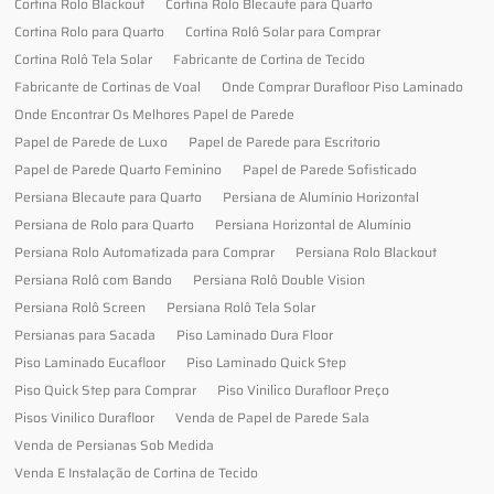
Cortina Rolo Blackout
Cortina Rolo Blecaute para Quarto
Cortina Rolo para Quarto
Cortina Rolô Solar para Comprar
Cortina Rolô Tela Solar
Fabricante de Cortina de Tecido
Fabricante de Cortinas de Voal
Onde Comprar Durafloor Piso Laminado
Onde Encontrar Os Melhores Papel de Parede
Papel de Parede de Luxo
Papel de Parede para Escritorio
Papel de Parede Quarto Feminino
Papel de Parede Sofisticado
Persiana Blecaute para Quarto
Persiana de Alumínio Horizontal
Persiana de Rolo para Quarto
Persiana Horizontal de Alumínio
Persiana Rolo Automatizada para Comprar
Persiana Rolo Blackout
Persiana Rolô com Bando
Persiana Rolô Double Vision
Persiana Rolô Screen
Persiana Rolô Tela Solar
Persianas para Sacada
Piso Laminado Dura Floor
Piso Laminado Eucafloor
Piso Laminado Quick Step
Piso Quick Step para Comprar
Piso Vinilico Durafloor Preço
Pisos Vinilico Durafloor
Venda de Papel de Parede Sala
Venda de Persianas Sob Medida
Venda E Instalação de Cortina de Tecido