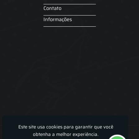
Contato
Informações
Este site usa cookies para garantir que você
Lira Luz Decor - Cortinas sob medidas e persianas
obtenha a melhor experiência.