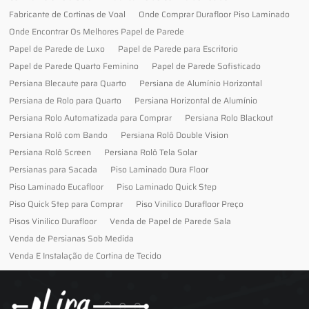
Fabricante de Cortinas de Voal
Onde Comprar Durafloor Piso Laminado
Onde Encontrar Os Melhores Papel de Parede
Papel de Parede de Luxo
Papel de Parede para Escritorio
Papel de Parede Quarto Feminino
Papel de Parede Sofisticado
Persiana Blecaute para Quarto
Persiana de Alumínio Horizontal
Persiana de Rolo para Quarto
Persiana Horizontal de Alumínio
Persiana Rolo Automatizada para Comprar
Persiana Rolo Blackout
Persiana Rolô com Bando
Persiana Rolô Double Vision
Persiana Rolô Screen
Persiana Rolô Tela Solar
Persianas para Sacada
Piso Laminado Dura Floor
Piso Laminado Eucafloor
Piso Laminado Quick Step
Piso Quick Step para Comprar
Piso Vinilico Durafloor Preço
Pisos Vinilico Durafloor
Venda de Papel de Parede Sala
Venda de Persianas Sob Medida
Venda E Instalação de Cortina de Tecido