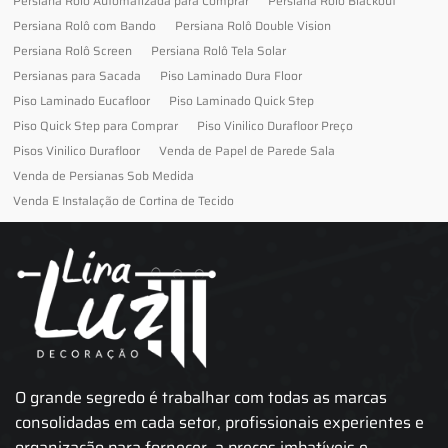
Persiana Rolo Automatizada para Comprar
Persiana Rolo Blackout
Persiana Rolô com Bando
Persiana Rolô Double Vision
Persiana Rolô Screen
Persiana Rolô Tela Solar
Persianas para Sacada
Piso Laminado Dura Floor
Piso Laminado Eucafloor
Piso Laminado Quick Step
Piso Quick Step para Comprar
Piso Vinilico Durafloor Preço
Pisos Vinilico Durafloor
Venda de Papel de Parede Sala
Venda de Persianas Sob Medida
Venda E Instalação de Cortina de Tecido
O grande segredo é trabalhar com todas as marcas
consolidadas em cada setor, profissionais experientes e
organização para fornecer, a preços imbatíveis e