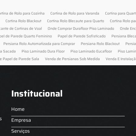
rtina de Rolo para Cozinha
Cortina de Rolo para Varanda
Cortina para Quar
Cortina Rolo Blackout
Cortina Rolo Blecaute para Quarto
Cortina Rolo pa
cante de Cortinas de Voal
Onde Comprar Durafloor Piso Laminado
Onde Enc
pel de Parede Quarto Feminino
Papel de Parede Sofisticado
Persiana Blec
Persiana Rolo Automatizada para Comprar
Persiana Rolo Blackout
Persi
ra Sacada
Piso Laminado Dura Floor
Piso Laminado Eucafloor
Piso Lami
e Papel de Parede Sala
Venda de Persianas Sob Medida
Venda E Instalaçã
Institucional
Home
s
Empresa
Serviços
s