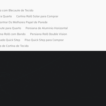
to com Blecaute de Tecido
ra Quarto
Cortina Rolô Solar para Comprar
ontrar Os Melhores Papel de Parede
aute para Quarto
Persiana de Alumínio Horizontal
ana Rolô com Bando
Persiana Rolô Double Vision
nado Quick Step
Piso Quick Step para Comprar
o de Cortina de Tecido