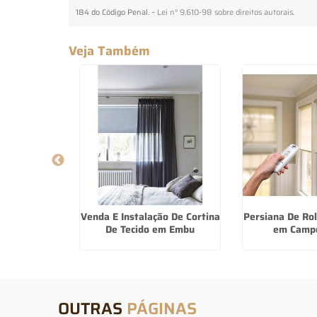
184 do Código Penal. –
Lei n° 9.610-98 sobre direitos autorais
.
Veja Também
 De Luxo no
Venda E Instalação De Cortina
Persiana De Ro
ã
De Tecido em Embu
em Camp
OUTRAS
PÁGINAS