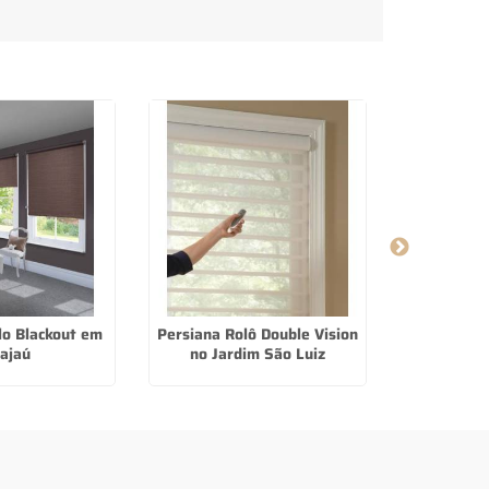
lo Blackout em
Persiana Rolô Double Vision
Fabricant
ajaú
no Jardim São Luiz
Voal em