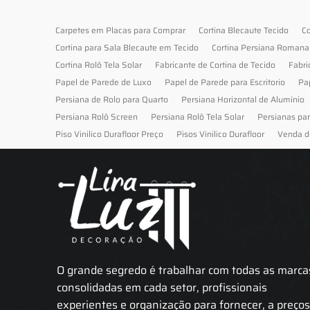
Carpetes em Placas para Comprar
Cortina Blecaute Tecido
Co
Cortina para Sala Blecaute em Tecido
Cortina Persiana Romana
Cortina Rolô Tela Solar
Fabricante de Cortina de Tecido
Fabri
Papel de Parede de Luxo
Papel de Parede para Escritorio
Pa
Persiana de Rolo para Quarto
Persiana Horizontal de Alumínio
Persiana Rolô Screen
Persiana Rolô Tela Solar
Persianas pa
Piso Vinilico Durafloor Preço
Pisos Vinilico Durafloor
Venda d
O grande segredo é trabalhar com todas as marca
consolidadas em cada setor, profissionais
experientes e organização para fornecer, a preço