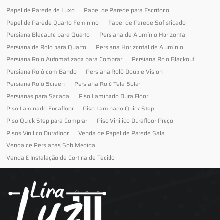
Papel de Parede de Luxo
Papel de Parede para Escritorio
Papel de Parede Quarto Feminino
Papel de Parede Sofisticado
Persiana Blecaute para Quarto
Persiana de Alumínio Horizontal
Persiana de Rolo para Quarto
Persiana Horizontal de Alumínio
Persiana Rolo Automatizada para Comprar
Persiana Rolo Blackout
Persiana Rolô com Bando
Persiana Rolô Double Vision
Persiana Rolô Screen
Persiana Rolô Tela Solar
Persianas para Sacada
Piso Laminado Dura Floor
Piso Laminado Eucafloor
Piso Laminado Quick Step
Piso Quick Step para Comprar
Piso Vinilico Durafloor Preço
Pisos Vinilico Durafloor
Venda de Papel de Parede Sala
Venda de Persianas Sob Medida
Venda E Instalação de Cortina de Tecido