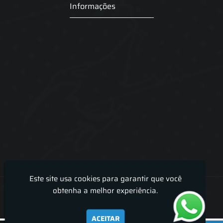
Informações
Este site usa cookies para garantir que você
Lira Luz Decor - Cortinas sob medidas e persianas
obtenha a melhor experiência.
ACEITAR