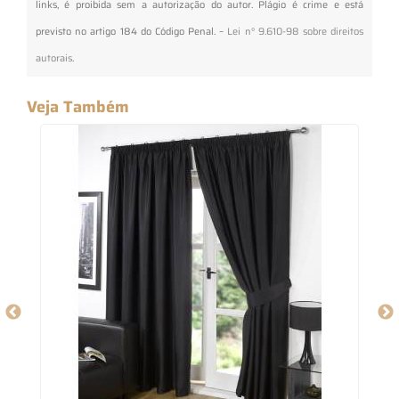
links, é proibida sem a autorização do autor. Plágio é crime e está
previsto no artigo 184 do Código Penal. –
Lei n° 9.610-98 sobre direitos
autorais
.
Veja Também