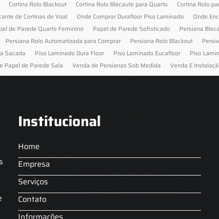
Cortina Rolo Blackout
Cortina Rolo Blecaute para Quarto
Cortina Rolo pa
cante de Cortinas de Voal
Onde Comprar Durafloor Piso Laminado
Onde Enc
pel de Parede Quarto Feminino
Papel de Parede Sofisticado
Persiana Blec
Persiana Rolo Automatizada para Comprar
Persiana Rolo Blackout
Persi
ra Sacada
Piso Laminado Dura Floor
Piso Laminado Eucafloor
Piso Lami
e Papel de Parede Sala
Venda de Persianas Sob Medida
Venda E Instalaçã
Institucional
Home
s
Empresa
Serviços
s
e
Contato
Informações