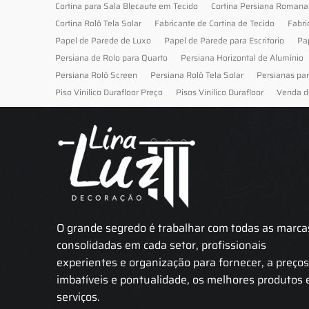
Cortina para Sala Blecaute em Tecido
Cortina Persiana Romana
Cortina Rolô Tela Solar
Fabricante de Cortina de Tecido
Fabri
Papel de Parede de Luxo
Papel de Parede para Escritorio
Pa
Persiana de Rolo para Quarto
Persiana Horizontal de Alumínio
Persiana Rolô Screen
Persiana Rolô Tela Solar
Persianas pa
Piso Vinilico Durafloor Preço
Pisos Vinilico Durafloor
Venda d
O grande segredo é trabalhar com todas as marca
consolidadas em cada setor, profissionais
experientes e organização para fornecer, a preço
imbatíveis e pontualidade, os melhores produtos 
serviços.