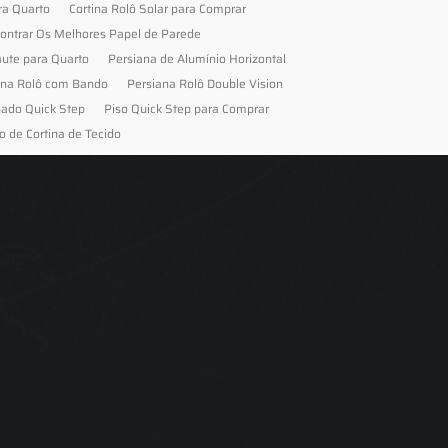
ra Quarto
Cortina Rolô Solar para Comprar
ontrar Os Melhores Papel de Parede
aute para Quarto
Persiana de Alumínio Horizontal
ana Rolô com Bando
Persiana Rolô Double Vision
nado Quick Step
Piso Quick Step para Comprar
o de Cortina de Tecido