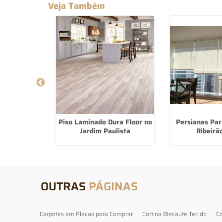
Veja Também
Para Varanda
Piso Laminado Dura Floor no
Persianas Pa
lherme
Jardim Paulista
Ribeirã
OUTRAS
PÁGINAS
Carpetes em Placas para Comprar
Cortina Blecaute Tecido
Co