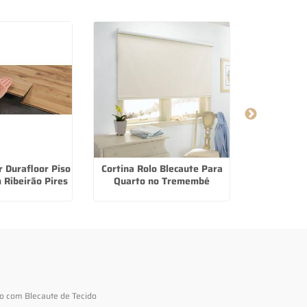
 Durafloor Piso
Cortina Rolo Blecaute Para
Cortina 
Ribeirão Pires
Quarto no Tremembé
Comprar e
to com Blecaute de Tecido