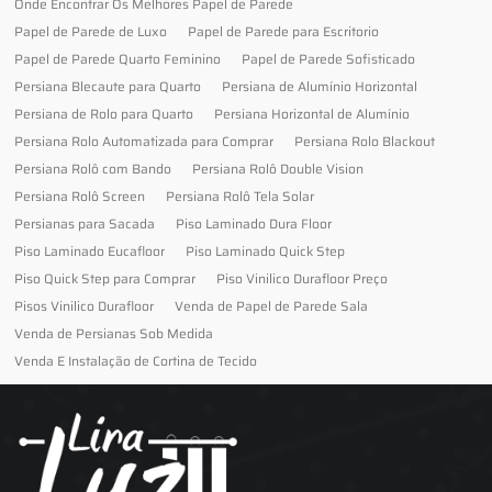
Onde Encontrar Os Melhores Papel de Parede
Papel de Parede de Luxo
Papel de Parede para Escritorio
Papel de Parede Quarto Feminino
Papel de Parede Sofisticado
Persiana Blecaute para Quarto
Persiana de Alumínio Horizontal
Persiana de Rolo para Quarto
Persiana Horizontal de Alumínio
Persiana Rolo Automatizada para Comprar
Persiana Rolo Blackout
Persiana Rolô com Bando
Persiana Rolô Double Vision
Persiana Rolô Screen
Persiana Rolô Tela Solar
Persianas para Sacada
Piso Laminado Dura Floor
Piso Laminado Eucafloor
Piso Laminado Quick Step
Piso Quick Step para Comprar
Piso Vinilico Durafloor Preço
Pisos Vinilico Durafloor
Venda de Papel de Parede Sala
Venda de Persianas Sob Medida
Venda E Instalação de Cortina de Tecido