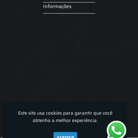
Informações
Este site usa cookies para garantir que você
Lira Luz Decor - Cortinas sob medidas e persianas
obtenha a melhor experiência.
ACEITAR