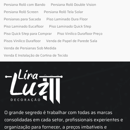
Persiana Rolô com Bando
Persiana Rolô Double Vision
Persiana Rolô Screen
Persiana Rolô Tela Solar
Persianas para Sacada
Piso Laminado Dura Floor
Piso Laminado Eucafloor
Piso Laminado Quick Step
Piso Quick Step para Comprar
Piso Vinilico Durafloor Preço
Pisos Vinilico Durafloor
Venda de Papel de Parede Sala
Venda de Persianas Sob Medida
Venda E Instalação de Cortina de Tecido
O grande segredo é trabalhar com todas as marcas
consolidadas em cada setor, profissionais experientes e
organização para fornecer, a preços imbatíveis e