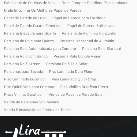
Fabricante de Cortinas de Voal
Onde Comprar Durafloor Piso Laminado
Onde Encontrar Os Melhores Papel de Parede
Papel de Parede de Luxo
Papel de Parede para Escritorio
Papel de Parede Quarto Feminino
Papel de Parede Sofisticado
Persiana Blecaute para Quarto
Persiana de Alumínio Horizontal
Persiana de Rolo para Quarto
Persiana Horizontal de Alumínio
Persiana Rolo Automatizada para Comprar
Persiana Rolo Blackout
Persiana Rolô com Bando
Persiana Rolô Double Vision
Persiana Rolô Screen
Persiana Rolô Tela Solar
Persianas para Sacada
Piso Laminado Dura Floor
Piso Laminado Eucafloor
Piso Laminado Quick Step
Piso Quick Step para Comprar
Piso Vinilico Durafloor Preço
Pisos Vinilico Durafloor
Venda de Papel de Parede Sala
Venda de Persianas Sob Medida
Venda E Instalação de Cortina de Tecido