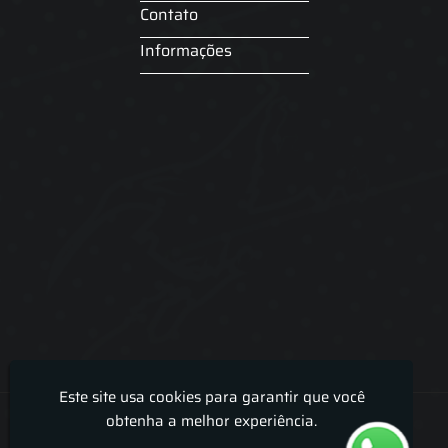
Contato
Informações
Este site usa cookies para garantir que você
Lira Luz Decor - Cortinas sob medidas e persianas
obtenha a melhor experiência.