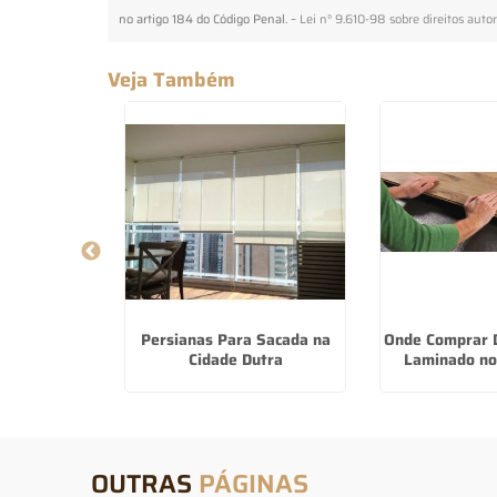
no artigo 184 do Código Penal. –
Lei n° 9.610-98 sobre direitos autor
Veja Também
a Quarto em
Persianas Para Sacada na
Onde Comprar D
Parnaíba
Cidade Dutra
Laminado no
OUTRAS
PÁGINAS