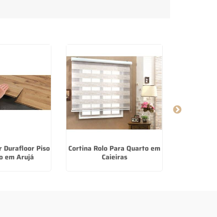
 Durafloor Piso
Cortina Rolo Para Quarto em
Fabricant
o em Arujá
Caieiras
Voal