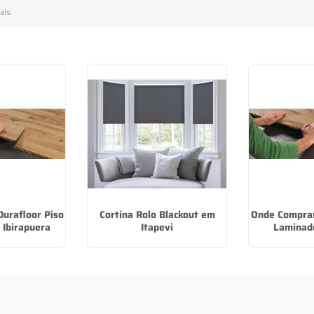
ais
.
urafloor Piso
Cortina Rolo Blackout em
Onde Comprar
 Ibirapuera
Itapevi
Laminad