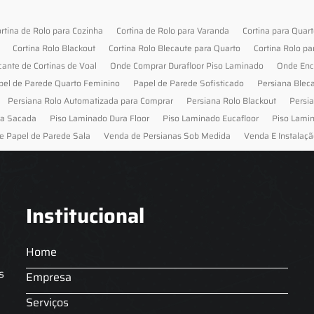
rtina de Rolo para Cozinha
Cortina de Rolo para Varanda
Cortina para Quar
Cortina Rolo Blackout
Cortina Rolo Blecaute para Quarto
Cortina Rolo pa
cante de Cortinas de Voal
Onde Comprar Durafloor Piso Laminado
Onde Enc
pel de Parede Quarto Feminino
Papel de Parede Sofisticado
Persiana Blec
Persiana Rolo Automatizada para Comprar
Persiana Rolo Blackout
Persi
ra Sacada
Piso Laminado Dura Floor
Piso Laminado Eucafloor
Piso Lami
e Papel de Parede Sala
Venda de Persianas Sob Medida
Venda E Instalaçã
Institucional
Home
s
Empresa
Serviços
s