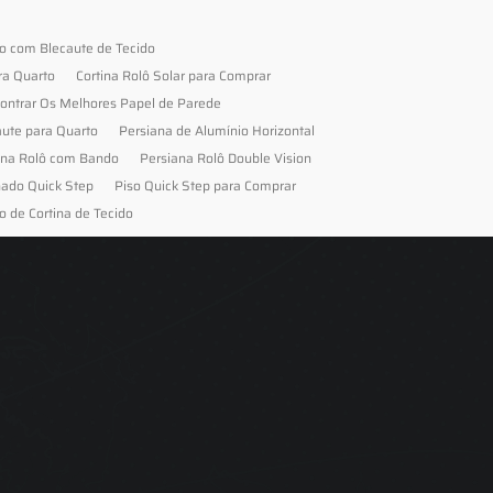
to com Blecaute de Tecido
ra Quarto
Cortina Rolô Solar para Comprar
ontrar Os Melhores Papel de Parede
aute para Quarto
Persiana de Alumínio Horizontal
ana Rolô com Bando
Persiana Rolô Double Vision
nado Quick Step
Piso Quick Step para Comprar
o de Cortina de Tecido