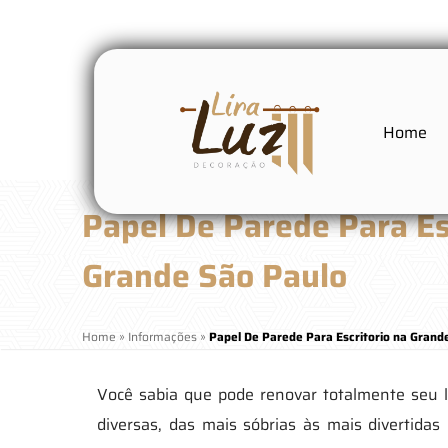
Home
Papel De Parede Para Es
Grande São Paulo
Home
»
Informações
»
Papel De Parede Para Escritorio na Grand
Você sabia que pode renovar totalmente seu 
diversas, das mais sóbrias às mais divertid