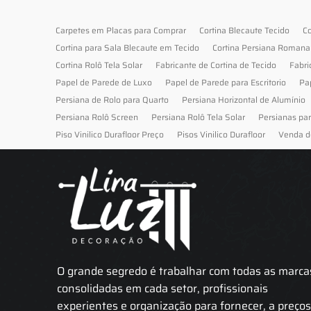
Carpetes em Placas para Comprar
Cortina Blecaute Tecido
Co
Cortina para Sala Blecaute em Tecido
Cortina Persiana Romana
Cortina Rolô Tela Solar
Fabricante de Cortina de Tecido
Fabri
Papel de Parede de Luxo
Papel de Parede para Escritorio
Pa
Persiana de Rolo para Quarto
Persiana Horizontal de Alumínio
Persiana Rolô Screen
Persiana Rolô Tela Solar
Persianas pa
Piso Vinilico Durafloor Preço
Pisos Vinilico Durafloor
Venda d
O grande segredo é trabalhar com todas as marca
consolidadas em cada setor, profissionais
experientes e organização para fornecer, a preço