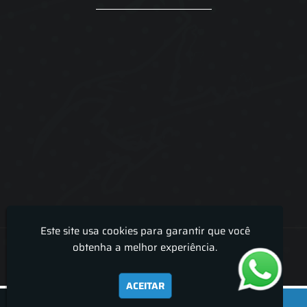
Este site usa cookies para garantir que você
Lira Luz Decor - Cortinas sob medidas e persianas
obtenha a melhor experiência.
ACEITAR