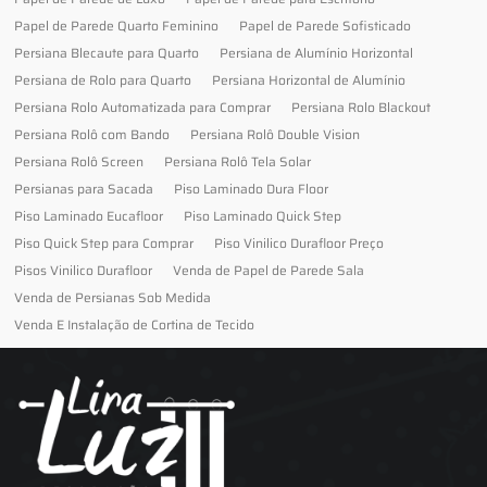
Papel de Parede Quarto Feminino
Papel de Parede Sofisticado
Persiana Blecaute para Quarto
Persiana de Alumínio Horizontal
Persiana de Rolo para Quarto
Persiana Horizontal de Alumínio
Persiana Rolo Automatizada para Comprar
Persiana Rolo Blackout
Persiana Rolô com Bando
Persiana Rolô Double Vision
Persiana Rolô Screen
Persiana Rolô Tela Solar
Persianas para Sacada
Piso Laminado Dura Floor
Piso Laminado Eucafloor
Piso Laminado Quick Step
Piso Quick Step para Comprar
Piso Vinilico Durafloor Preço
Pisos Vinilico Durafloor
Venda de Papel de Parede Sala
Venda de Persianas Sob Medida
Venda E Instalação de Cortina de Tecido