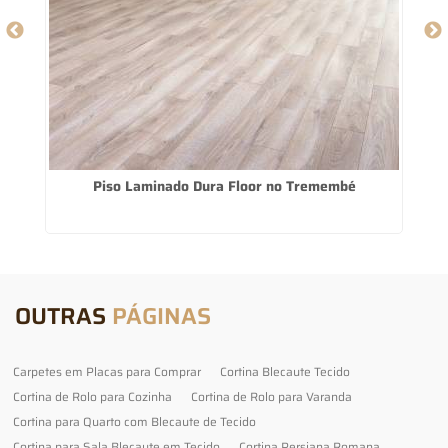
Piso Laminado Dura Floor no Tremembé
O
OUTRAS
PÁGINAS
Carpetes em Placas para Comprar
Cortina Blecaute Tecido
Cortina de Rolo para Cozinha
Cortina de Rolo para Varanda
Cortina para Quarto com Blecaute de Tecido
Cortina para Sala Blecaute em Tecido
Cortina Persiana Romana