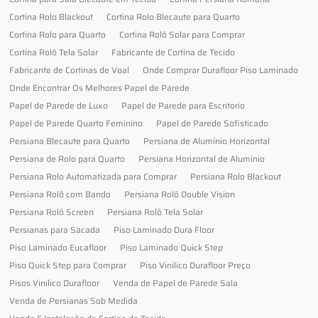
Cortina Rolo Blackout
Cortina Rolo Blecaute para Quarto
Cortina Rolo para Quarto
Cortina Rolô Solar para Comprar
Cortina Rolô Tela Solar
Fabricante de Cortina de Tecido
Fabricante de Cortinas de Voal
Onde Comprar Durafloor Piso Laminado
Onde Encontrar Os Melhores Papel de Parede
Papel de Parede de Luxo
Papel de Parede para Escritorio
Papel de Parede Quarto Feminino
Papel de Parede Sofisticado
Persiana Blecaute para Quarto
Persiana de Alumínio Horizontal
Persiana de Rolo para Quarto
Persiana Horizontal de Alumínio
Persiana Rolo Automatizada para Comprar
Persiana Rolo Blackout
Persiana Rolô com Bando
Persiana Rolô Double Vision
Persiana Rolô Screen
Persiana Rolô Tela Solar
Persianas para Sacada
Piso Laminado Dura Floor
Piso Laminado Eucafloor
Piso Laminado Quick Step
Piso Quick Step para Comprar
Piso Vinilico Durafloor Preço
Pisos Vinilico Durafloor
Venda de Papel de Parede Sala
Venda de Persianas Sob Medida