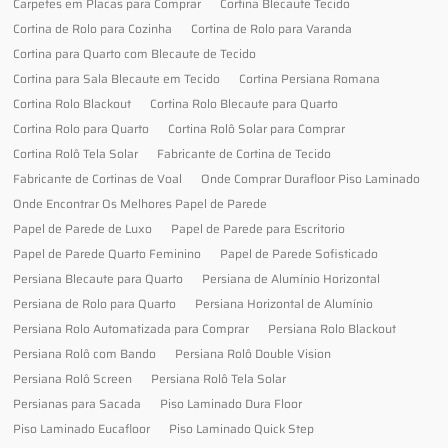
Carpetes em Placas para Comprar
Cortina Blecaute Tecido
Cortina de Rolo para Cozinha
Cortina de Rolo para Varanda
Cortina para Quarto com Blecaute de Tecido
Cortina para Sala Blecaute em Tecido
Cortina Persiana Romana
Cortina Rolo Blackout
Cortina Rolo Blecaute para Quarto
Cortina Rolo para Quarto
Cortina Rolô Solar para Comprar
Cortina Rolô Tela Solar
Fabricante de Cortina de Tecido
Fabricante de Cortinas de Voal
Onde Comprar Durafloor Piso Laminado
Onde Encontrar Os Melhores Papel de Parede
Papel de Parede de Luxo
Papel de Parede para Escritorio
Papel de Parede Quarto Feminino
Papel de Parede Sofisticado
Persiana Blecaute para Quarto
Persiana de Alumínio Horizontal
Persiana de Rolo para Quarto
Persiana Horizontal de Alumínio
Persiana Rolo Automatizada para Comprar
Persiana Rolo Blackout
Persiana Rolô com Bando
Persiana Rolô Double Vision
Persiana Rolô Screen
Persiana Rolô Tela Solar
Persianas para Sacada
Piso Laminado Dura Floor
Piso Laminado Eucafloor
Piso Laminado Quick Step