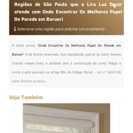
Regiões de São Paulo que a Lira Luz Decor
atende com Onde Encontrar Os Melhores Papel
De Parede em Barueri
Selecione uma região para solicitar um orçamento
O texto acima "
Onde Encontrar Os Melhores Papel De Parede em
Barueri
" é de direito reservado. Sua reprodução, parcial ou total, mesmo
citando nossos links, é proibida sem a autorização do autor. Plágio é
crime e está previsto no artigo 184 do Código Penal. –
Lei n° 9.610-98
sobre direitos autorais
.
Veja Também