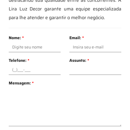
destacando sua qualidade entre as concorrentes. A
Lira Luz Decor garante uma equipe especializada
para lhe atender e garantir o melhor negócio.
Nome:
*
Email:
*
Telefone:
*
Assunto:
*
Mensagem:
*