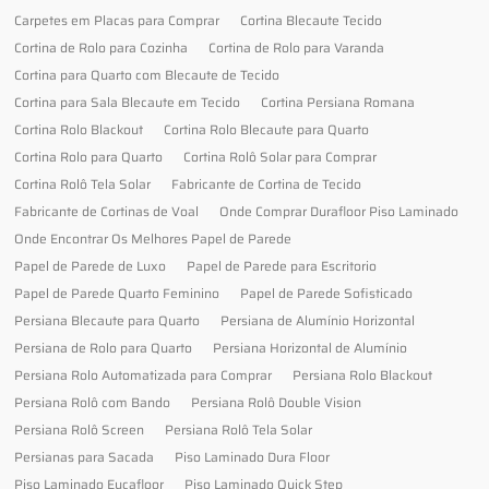
Carpetes em Placas para Comprar
Cortina Blecaute Tecido
Cortina de Rolo para Cozinha
Cortina de Rolo para Varanda
Cortina para Quarto com Blecaute de Tecido
Cortina para Sala Blecaute em Tecido
Cortina Persiana Romana
Cortina Rolo Blackout
Cortina Rolo Blecaute para Quarto
Cortina Rolo para Quarto
Cortina Rolô Solar para Comprar
Cortina Rolô Tela Solar
Fabricante de Cortina de Tecido
Fabricante de Cortinas de Voal
Onde Comprar Durafloor Piso Laminado
Onde Encontrar Os Melhores Papel de Parede
Papel de Parede de Luxo
Papel de Parede para Escritorio
Papel de Parede Quarto Feminino
Papel de Parede Sofisticado
Persiana Blecaute para Quarto
Persiana de Alumínio Horizontal
Persiana de Rolo para Quarto
Persiana Horizontal de Alumínio
Persiana Rolo Automatizada para Comprar
Persiana Rolo Blackout
Persiana Rolô com Bando
Persiana Rolô Double Vision
Persiana Rolô Screen
Persiana Rolô Tela Solar
Persianas para Sacada
Piso Laminado Dura Floor
Piso Laminado Eucafloor
Piso Laminado Quick Step