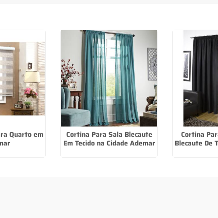
ara Quarto em
Cortina Para Sala Blecaute
Cortina Pa
mar
Em Tecido na Cidade Ademar
Blecaute De T