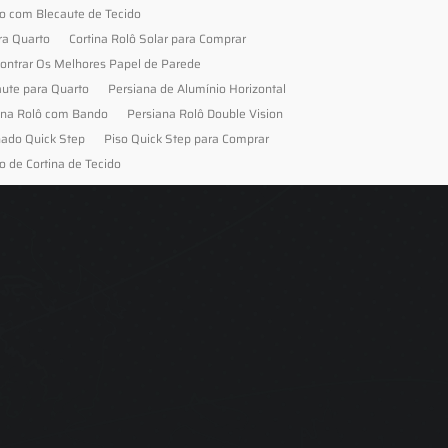
to com Blecaute de Tecido
ra Quarto
Cortina Rolô Solar para Comprar
ontrar Os Melhores Papel de Parede
aute para Quarto
Persiana de Alumínio Horizontal
ana Rolô com Bando
Persiana Rolô Double Vision
nado Quick Step
Piso Quick Step para Comprar
o de Cortina de Tecido