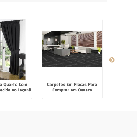
ra Quarto Com
Carpetes Em Placas Para
Venda E Ins
ecido no Jaçanã
Comprar em Osasco
De Tec