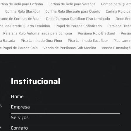
rtina de Rolo para Cozinha
Cortina de Rolo para Varanda
Cortina para Quar
Cortina Rolo Blackout
Cortina Rolo Blecaute para Quarto
Cortina Rolo pa
cante de Cortinas de Voal
Onde Comprar Durafloor Piso Laminado
Onde Enc
pel de Parede Quarto Feminino
Papel de Parede Sofisticado
Persiana Blec
Persiana Rolo Automatizada para Comprar
Persiana Rolo Blackout
Persi
ra Sacada
Piso Laminado Dura Floor
Piso Laminado Eucafloor
Piso Lami
e Papel de Parede Sala
Venda de Persianas Sob Medida
Venda E Instalaçã
Institucional
Home
s
Empresa
Serviços
s
e
Contato