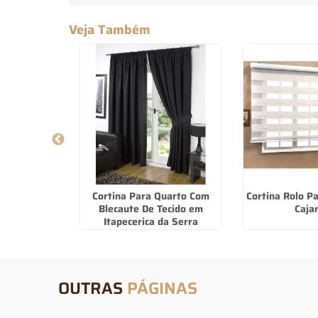
Veja Também
reen na Zona
Cortina Para Quarto Com
Cortina Rolo P
e SP
Blecaute De Tecido em
Caja
Itapecerica da Serra
OUTRAS
PÁGINAS