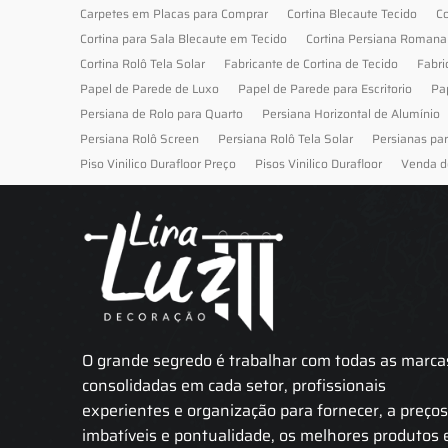
Carpetes em Placas para Comprar
Cortina Blecaute Tecido
Co
Cortina para Sala Blecaute em Tecido
Cortina Persiana Romana
Cortina Rolô Tela Solar
Fabricante de Cortina de Tecido
Fabri
Papel de Parede de Luxo
Papel de Parede para Escritorio
Pa
Persiana de Rolo para Quarto
Persiana Horizontal de Alumínio
Persiana Rolô Screen
Persiana Rolô Tela Solar
Persianas pa
Piso Vinilico Durafloor Preço
Pisos Vinilico Durafloor
Venda d
O grande segredo é trabalhar com todas as marca
consolidadas em cada setor, profissionais
experientes e organização para fornecer, a preço
imbatíveis e pontualidade, os melhores produtos 