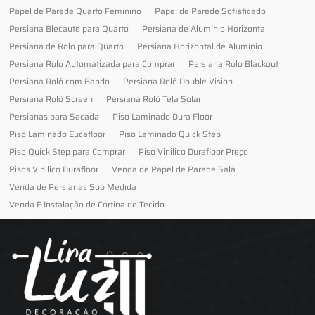
Papel de Parede Quarto Feminino
Papel de Parede Sofisticado
Persiana Blecaute para Quarto
Persiana de Alumínio Horizontal
Persiana de Rolo para Quarto
Persiana Horizontal de Alumínio
Persiana Rolo Automatizada para Comprar
Persiana Rolo Blackout
Persiana Rolô com Bando
Persiana Rolô Double Vision
Persiana Rolô Screen
Persiana Rolô Tela Solar
Persianas para Sacada
Piso Laminado Dura Floor
Piso Laminado Eucafloor
Piso Laminado Quick Step
Piso Quick Step para Comprar
Piso Vinilico Durafloor Preço
Pisos Vinilico Durafloor
Venda de Papel de Parede Sala
Venda de Persianas Sob Medida
Venda E Instalação de Cortina de Tecido