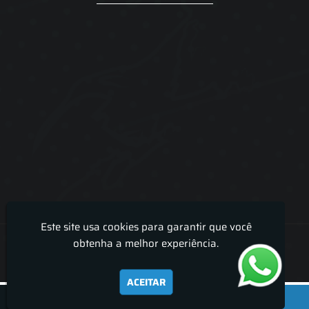
Este site usa cookies para garantir que você
Lira Luz Decor - Cortinas sob medidas e persianas
obtenha a melhor experiência.
ACEITAR