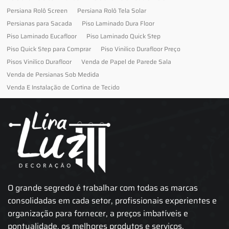
Persiana Rolô Screen
Persiana Rolô Tela Solar
Persianas para Sacada
Piso Laminado Dura Floor
Piso Laminado Eucafloor
Piso Laminado Quick Step
Piso Quick Step para Comprar
Piso Vinilico Durafloor Preço
Pisos Vinilico Durafloor
Venda de Papel de Parede Sala
Venda de Persianas Sob Medida
Venda E Instalação de Cortina de Tecido
O grande segredo é trabalhar com todas as marcas
consolidadas em cada setor, profissionais experientes e
organização para fornecer, a preços imbatíveis e
pontualidade, os melhores produtos e serviços.