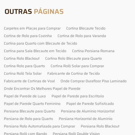
OUTRAS
PÁGINAS
Carpetes em Placas para Comprar
Cortina Blecaute Tecido
Cortina de Rolo para Cozinha
Cortina de Rolo para Varanda
Cortina para Quarto com Blecaute de Tecido
Cortina para Sala Blecaute em Tecido
Cortina Persiana Romana
Cortina Rolo Blackout
Cortina Rolo Blecaute para Quarto
Cortina Rolo para Quarto
Cortina Rolô Solar para Comprar
Cortina Rolô Tela Solar
Fabricante de Cortina de Tecido
Fabricante de Cortinas de Voal
Onde Comprar Durafloor Piso Laminado
Onde Encontrar Os Melhores Papel de Parede
Papel de Parede de Luxo
Papel de Parede para Escritorio
Papel de Parede Quarto Feminino
Papel de Parede Sofisticado
Persiana Blecaute para Quarto
Persiana de Alumínio Horizontal
Persiana de Rolo para Quarto
Persiana Horizontal de Alumínio
Persiana Rolo Automatizada para Comprar
Persiana Rolo Blackout
Persiana Rolô com Bando
Persiana Rolô Double Vision