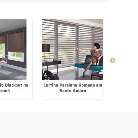
lo Blackout no
Cortina Persiana Romana em
Fabricant
comã
Santo Amaro
Voal em