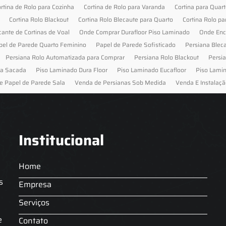
rtina de Rolo para Cozinha
Cortina de Rolo para Varanda
Cortina para Quar
Cortina Rolo Blackout
Cortina Rolo Blecaute para Quarto
Cortina Rolo pa
cante de Cortinas de Voal
Onde Comprar Durafloor Piso Laminado
Onde Enc
pel de Parede Quarto Feminino
Papel de Parede Sofisticado
Persiana Blec
Persiana Rolo Automatizada para Comprar
Persiana Rolo Blackout
Persi
ra Sacada
Piso Laminado Dura Floor
Piso Laminado Eucafloor
Piso Lami
e Papel de Parede Sala
Venda de Persianas Sob Medida
Venda E Instalaçã
Institucional
Home
s
Empresa
Serviços
s
e
Contato