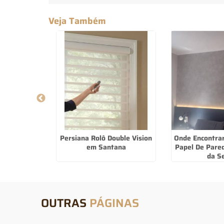
Veja Também
 Sacada no
Persiana Rolô Double Vision
Onde Encontra
lista
em Santana
Papel De Pare
da S
OUTRAS
PÁGINAS