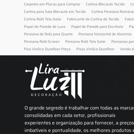
Carpetes em Placas para Comprar
Cortina Blecaute Tecido
Co
Cortina para Sala Blecaute em Tecido
Cortina Persiana Romana
Cortina Rolô Tela Solar
Fabricante de Cortina de Tecido
Fabri
Papel de Parede de Luxo
Papel de Parede para Escritorio
Pa
Persiana de Rolo para Quarto
Persiana Horizontal de Alumínio
Persiana Rolô Screen
Persiana Rolô Tela Solar
Persianas pa
Piso Vinilico Durafloor Preço
Pisos Vinilico Durafloor
Venda d
O grande segredo é trabalhar com todas as marca
consolidadas em cada setor, profissionais
experientes e organização para fornecer, a preço
imbatíveis e pontualidade, os melhores produtos 