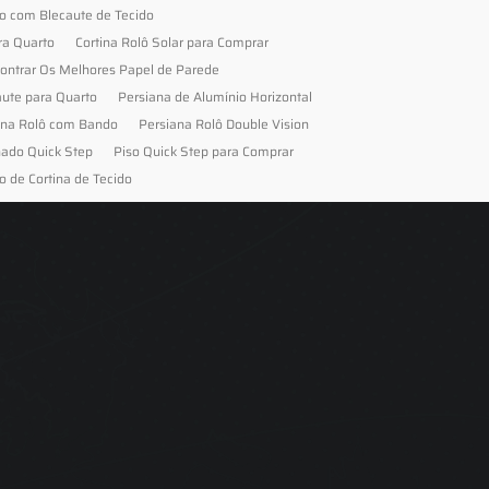
to com Blecaute de Tecido
ra Quarto
Cortina Rolô Solar para Comprar
ontrar Os Melhores Papel de Parede
aute para Quarto
Persiana de Alumínio Horizontal
ana Rolô com Bando
Persiana Rolô Double Vision
nado Quick Step
Piso Quick Step para Comprar
o de Cortina de Tecido