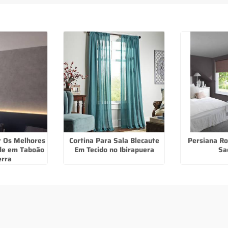
r Os Melhores
Cortina Para Sala Blecaute
Persiana Ro
de em Taboão
Em Tecido no Ibirapuera
Sa
erra