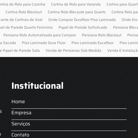
rtina de Rolo para Cozinha
Cortina de Rolo para Varanda
Cortina para Quar
Cortina Rolo Blackout
Cortina Rolo Blecaute para Quarto
Cortina Rolo pa
cante de Cortinas de Voal
Onde Comprar Durafloor Piso Laminado
Onde Enc
pel de Parede Quarto Feminino
Papel de Parede Sofisticado
Persiana Blec
Persiana Rolo Automatizada para Comprar
Persiana Rolo Blackout
Persi
ra Sacada
Piso Laminado Dura Floor
Piso Laminado Eucafloor
Piso Lami
e Papel de Parede Sala
Venda de Persianas Sob Medida
Venda E Instalaçã
Institucional
Home
s
Empresa
Serviços
s
e
Contato