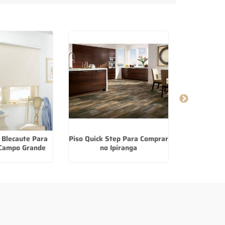
 Blecaute Para
Piso Quick Step Para Comprar
Fabricant
Campo Grande
no Ipiranga
Voal 