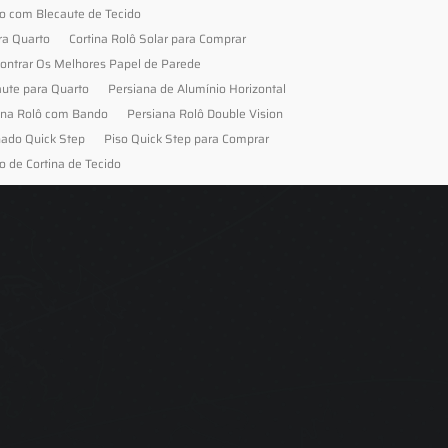
to com Blecaute de Tecido
ra Quarto
Cortina Rolô Solar para Comprar
ontrar Os Melhores Papel de Parede
aute para Quarto
Persiana de Alumínio Horizontal
ana Rolô com Bando
Persiana Rolô Double Vision
nado Quick Step
Piso Quick Step para Comprar
o de Cortina de Tecido