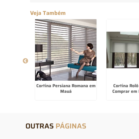
Veja Também
la Solar em
Cortina Persiana Romana em
Cortina Rolô
Pires
Mauá
Comprar em 
OUTRAS
PÁGINAS