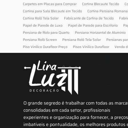
Carpetes em Placas para Comprar
Cortina Blecaute Tecido
Co
Cortina para Sala Blecaute em Tecido
Cortina Persiana Romana
Cortina Rolô Tela Solar
Fabricante de Cortina de Tecido
Fabri
Papel de Parede de Luxo
Papel de Parede para Escritorio
Pa
Persiana de Rolo para Quarto
Persiana Horizontal de Alumínio
Persiana Rolô Screen
Persiana Rolô Tela Solar
Persianas pa
Piso Vinilico Durafloor Preço
Pisos Vinilico Durafloor
Venda d
O grande segredo é trabalhar com todas as marca
consolidadas em cada setor, profissionais
experientes e organização para fornecer, a preço
imbatíveis e pontualidade, os melhores produtos 