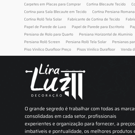
Carpetes em Placas para Comprar
Cortina Blecaute Tecido
Co
Cortina para Sala Blecaute em Tecido
Cortina Persiana Romana
Cortina Rolô Tela Solar
Fabricante de Cortina de Tecido
Fabri
Papel de Parede de Luxo
Papel de Parede para Escritorio
Pa
Persiana de Rolo para Quarto
Persiana Horizontal de Alumínio
Persiana Rolô Screen
Persiana Rolô Tela Solar
Persianas pa
Piso Vinilico Durafloor Preço
Pisos Vinilico Durafloor
Venda d
O grande segredo é trabalhar com todas as marca
consolidadas em cada setor, profissionais
experientes e organização para fornecer, a preço
imbatíveis e pontualidade, os melhores produtos 