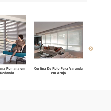
iana Romana em
Cortina De Rolo Para Varanda
Onde Compr
 Redondo
em Arujá
Laminado n