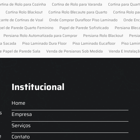
rtina de Rolo para Cozinha
Cortina de Rolo para Varanda
Cortina para Quar
Cortina Rolo Blackout
Cortina Rolo Blecaute para Quarto
Cortina Rolo pa
cante de Cortinas de Voal
Onde Comprar Durafloor Piso Laminado
Onde Enc
pel de Parede Quarto Feminino
Papel de Parede Sofisticado
Persiana Blec
Persiana Rolo Automatizada para Comprar
Persiana Rolo Blackout
Persi
ra Sacada
Piso Laminado Dura Floor
Piso Laminado Eucafloor
Piso Lami
e Papel de Parede Sala
Venda de Persianas Sob Medida
Venda E Instalaçã
Institucional
Home
s
Empresa
Serviços
s
e
Contato