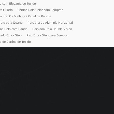
to com Blecaute de Tecido
ra Quarto
Cortina Rolô Solar para Comprar
ontrar Os Melhores Papel de Parede
aute para Quarto
Persiana de Alumínio Horizontal
ana Rolô com Bando
Persiana Rolô Double Vision
nado Quick Step
Piso Quick Step para Comprar
o de Cortina de Tecido