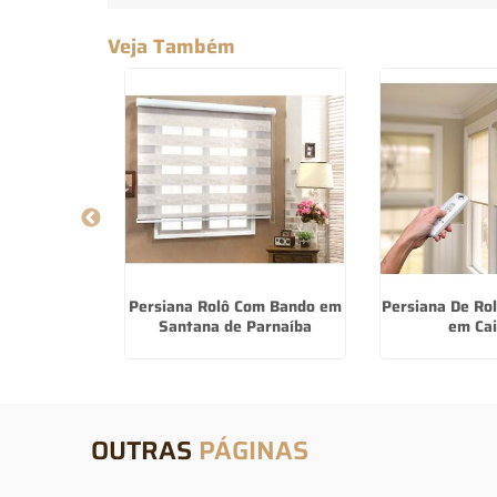
Veja Também
om Bando em
Persiana Rolô Com Bando em
Persiana De Ro
lle
Santana de Parnaíba
em Cai
OUTRAS
PÁGINAS