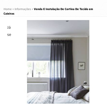
Home
»
Informações
»
Venda E Instalação De Cortina De Tecido em
Caieiras
Já
se