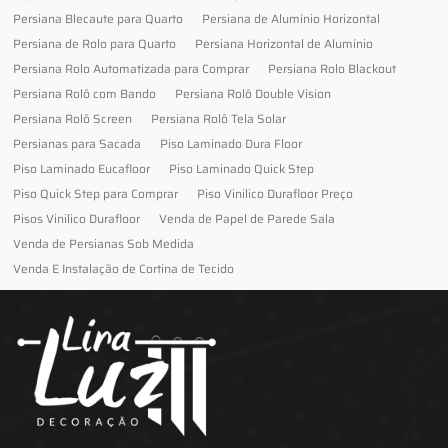
Persiana Blecaute para Quarto
Persiana de Alumínio Horizontal
Persiana de Rolo para Quarto
Persiana Horizontal de Alumínio
Persiana Rolo Automatizada para Comprar
Persiana Rolo Blackout
Persiana Rolô com Bando
Persiana Rolô Double Vision
Persiana Rolô Screen
Persiana Rolô Tela Solar
Persianas para Sacada
Piso Laminado Dura Floor
Piso Laminado Eucafloor
Piso Laminado Quick Step
Piso Quick Step para Comprar
Piso Vinilico Durafloor Preço
Pisos Vinilico Durafloor
Venda de Papel de Parede Sala
Venda de Persianas Sob Medida
Venda E Instalação de Cortina de Tecido