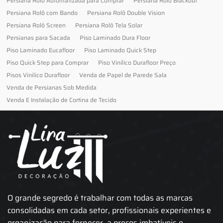
Persiana Rolo Automatizada para Comprar
Persiana Rolo Blackout
Persiana Rolô com Bando
Persiana Rolô Double Vision
Persiana Rolô Screen
Persiana Rolô Tela Solar
Persianas para Sacada
Piso Laminado Dura Floor
Piso Laminado Eucafloor
Piso Laminado Quick Step
Piso Quick Step para Comprar
Piso Vinilico Durafloor Preço
Pisos Vinilico Durafloor
Venda de Papel de Parede Sala
Venda de Persianas Sob Medida
Venda E Instalação de Cortina de Tecido
O grande segredo é trabalhar com todas as marcas
consolidadas em cada setor, profissionais experientes e
organização para fornecer, a preços imbatíveis e