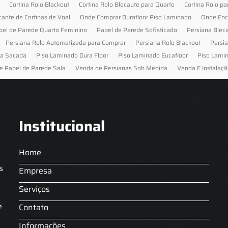
Cortina Rolo Blackout
Cortina Rolo Blecaute para Quarto
Cortina Rolo pa
cante de Cortinas de Voal
Onde Comprar Durafloor Piso Laminado
Onde Enc
pel de Parede Quarto Feminino
Papel de Parede Sofisticado
Persiana Blec
Persiana Rolo Automatizada para Comprar
Persiana Rolo Blackout
Persi
ra Sacada
Piso Laminado Dura Floor
Piso Laminado Eucafloor
Piso Lami
e Papel de Parede Sala
Venda de Persianas Sob Medida
Venda E Instalaçã
Institucional
Home
s
Empresa
Serviços
s
e
Contato
Informações