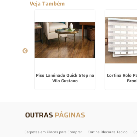
Veja Também
Alumínio
Piso Laminado Quick Step na
Cortina Rolo P
m Lauzane
Vila Gustavo
Broo
ta
OUTRAS
PÁGINAS
Carpetes em Placas para Comprar
Cortina Blecaute Tecido
Co