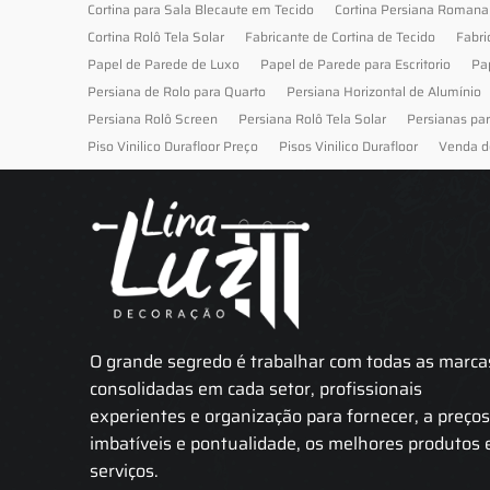
Cortina para Sala Blecaute em Tecido
Cortina Persiana Romana
Cortina Rolô Tela Solar
Fabricante de Cortina de Tecido
Fabri
Papel de Parede de Luxo
Papel de Parede para Escritorio
Pa
Persiana de Rolo para Quarto
Persiana Horizontal de Alumínio
Persiana Rolô Screen
Persiana Rolô Tela Solar
Persianas pa
Piso Vinilico Durafloor Preço
Pisos Vinilico Durafloor
Venda d
O grande segredo é trabalhar com todas as marca
consolidadas em cada setor, profissionais
experientes e organização para fornecer, a preço
imbatíveis e pontualidade, os melhores produtos 
serviços.