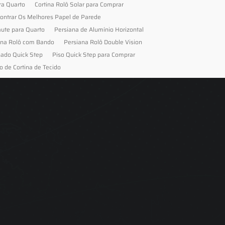
ra Quarto
Cortina Rolô Solar para Comprar
ontrar Os Melhores Papel de Parede
aute para Quarto
Persiana de Alumínio Horizontal
ana Rolô com Bando
Persiana Rolô Double Vision
nado Quick Step
Piso Quick Step para Comprar
o de Cortina de Tecido