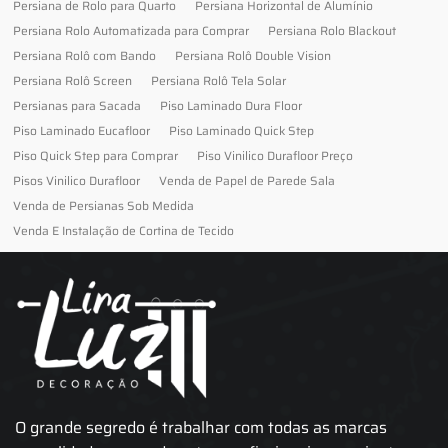
Persiana de Rolo para Quarto
Persiana Horizontal de Alumínio
Persiana Rolo Automatizada para Comprar
Persiana Rolo Blackout
Persiana Rolô com Bando
Persiana Rolô Double Vision
Persiana Rolô Screen
Persiana Rolô Tela Solar
Persianas para Sacada
Piso Laminado Dura Floor
Piso Laminado Eucafloor
Piso Laminado Quick Step
Piso Quick Step para Comprar
Piso Vinilico Durafloor Preço
Pisos Vinilico Durafloor
Venda de Papel de Parede Sala
Venda de Persianas Sob Medida
Venda E Instalação de Cortina de Tecido
O grande segredo é trabalhar com todas as marcas