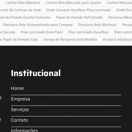
Cortina Rolo Blackout
Cortina Rolo Blecaute para Quarto
Cortina Rolo pa
cante de Cortinas de Voal
Onde Comprar Durafloor Piso Laminado
Onde Enc
pel de Parede Quarto Feminino
Papel de Parede Sofisticado
Persiana Blec
Persiana Rolo Automatizada para Comprar
Persiana Rolo Blackout
Persi
ra Sacada
Piso Laminado Dura Floor
Piso Laminado Eucafloor
Piso Lami
e Papel de Parede Sala
Venda de Persianas Sob Medida
Venda E Instalaçã
Institucional
Home
s
Empresa
Serviços
s
e
Contato
Informações