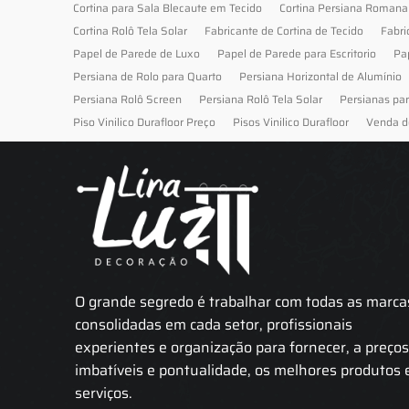
Cortina para Sala Blecaute em Tecido
Cortina Persiana Romana
Cortina Rolô Tela Solar
Fabricante de Cortina de Tecido
Fabri
Papel de Parede de Luxo
Papel de Parede para Escritorio
Pa
Persiana de Rolo para Quarto
Persiana Horizontal de Alumínio
Persiana Rolô Screen
Persiana Rolô Tela Solar
Persianas pa
Piso Vinilico Durafloor Preço
Pisos Vinilico Durafloor
Venda d
O grande segredo é trabalhar com todas as marca
consolidadas em cada setor, profissionais
experientes e organização para fornecer, a preço
imbatíveis e pontualidade, os melhores produtos 
serviços.