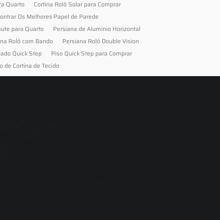
ra Quarto
Cortina Rolô Solar para Comprar
ontrar Os Melhores Papel de Parede
aute para Quarto
Persiana de Alumínio Horizontal
ana Rolô com Bando
Persiana Rolô Double Vision
nado Quick Step
Piso Quick Step para Comprar
o de Cortina de Tecido