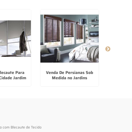
lecaute Para
Venda De Persianas Sob
Fabricant
Cidade Jardim
Medida no Jardins
Tecido em 
to com Blecaute de Tecido