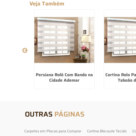
Veja Também
 Para Quarto
Persiana Rolô Com Bando na
Cortina Rolo P
uara
Cidade Ademar
Taboão d
OUTRAS
PÁGINAS
Carpetes em Placas para Comprar
Cortina Blecaute Tecido
Co