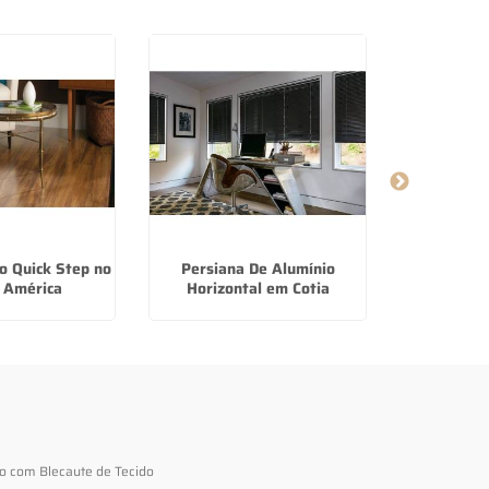
o Quick Step no
Persiana De Alumínio
Cortina R
 América
Horizontal em Cotia
Al
to com Blecaute de Tecido