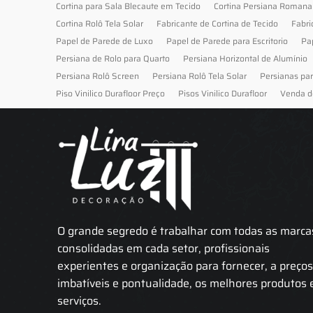
Cortina para Sala Blecaute em Tecido
Cortina Persiana Romana
Cortina Rolô Tela Solar
Fabricante de Cortina de Tecido
Fabri
Papel de Parede de Luxo
Papel de Parede para Escritorio
Pa
Persiana de Rolo para Quarto
Persiana Horizontal de Alumínio
Persiana Rolô Screen
Persiana Rolô Tela Solar
Persianas pa
Piso Vinilico Durafloor Preço
Pisos Vinilico Durafloor
Venda d
O grande segredo é trabalhar com todas as marca
consolidadas em cada setor, profissionais
experientes e organização para fornecer, a preço
imbatíveis e pontualidade, os melhores produtos 
serviços.