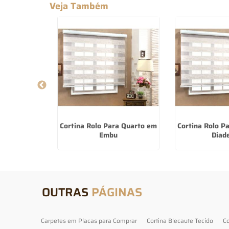
Veja Também
 De Luxo em
Cortina Rolo Para Quarto em
Cortina Rolo P
o
Embu
Diad
OUTRAS
PÁGINAS
Carpetes em Placas para Comprar
Cortina Blecaute Tecido
Co