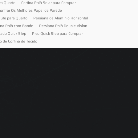
ra Quarto
Cortina Rolô Solar para Comprar
ontrar Os Melhores Papel de Parede
aute para Quarto
Persiana de Alumínio Horizontal
ana Rolô com Bando
Persiana Rolô Double Vision
nado Quick Step
Piso Quick Step para Comprar
o de Cortina de Tecido