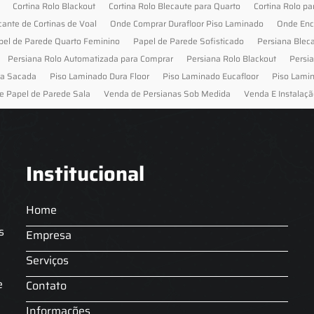
Cortina Rolo Blackout
Cortina Rolo Blecaute para Quarto
Cortina Rolo pa
cante de Cortinas de Voal
Onde Comprar Durafloor Piso Laminado
Onde Enc
pel de Parede Quarto Feminino
Papel de Parede Sofisticado
Persiana Blec
Persiana Rolo Automatizada para Comprar
Persiana Rolo Blackout
Persi
ra Sacada
Piso Laminado Dura Floor
Piso Laminado Eucafloor
Piso Lami
e Papel de Parede Sala
Venda de Persianas Sob Medida
Venda E Instalaçã
Institucional
Home
s
Empresa
Serviços
s
e
Contato
Informações