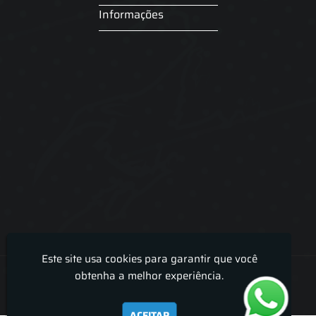
Informações
Este site usa cookies para garantir que você
Lira Luz Decor - Cortinas sob medidas e persianas
obtenha a melhor experiência.
ACEITAR