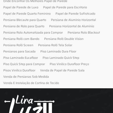
Onde Encontrar Os Melhores Papel de Parede
Papel de Parede de Luxo
Papel de Parede para Escritorio
Papel de Parede Quarto Feminino
Papel de Parede Sofisticado
Persiana Blecaute para Quarto
Persiana de Alumínio Horizontal
Persiana de Rolo para Quarto
Persiana Horizontal de Alumínio
Persiana Rolo Automatizada para Comprar
Persiana Rolo Blackout
Persiana Rolô com Bando
Persiana Rolô Double Vision
Persiana Rolô Screen
Persiana Rolô Tela Solar
Persianas para Sacada
Piso Laminado Dura Floor
Piso Laminado Eucafloor
Piso Laminado Quick Step
Piso Quick Step para Comprar
Piso Vinilico Durafloor Preço
Pisos Vinilico Durafloor
Venda de Papel de Parede Sala
Venda de Persianas Sob Medida
Venda E Instalação de Cortina de Tecido