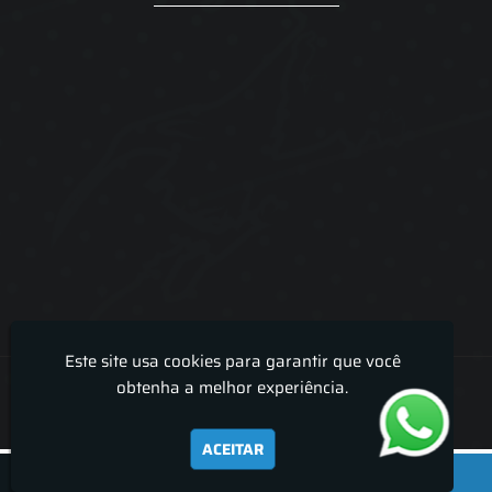
Este site usa cookies para garantir que você
Lira Luz Decor - Cortinas sob medidas e persianas
obtenha a melhor experiência.
ACEITAR