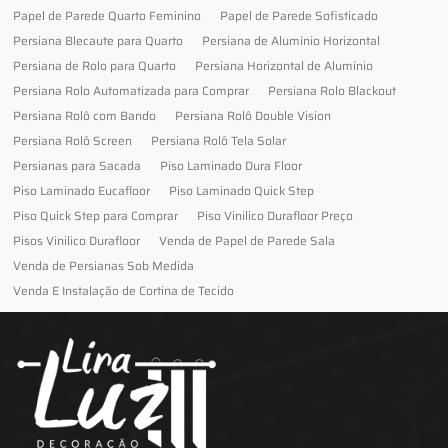
Papel de Parede Quarto Feminino
Papel de Parede Sofisticado
Persiana Blecaute para Quarto
Persiana de Alumínio Horizontal
Persiana de Rolo para Quarto
Persiana Horizontal de Alumínio
Persiana Rolo Automatizada para Comprar
Persiana Rolo Blackout
Persiana Rolô com Bando
Persiana Rolô Double Vision
Persiana Rolô Screen
Persiana Rolô Tela Solar
Persianas para Sacada
Piso Laminado Dura Floor
Piso Laminado Eucafloor
Piso Laminado Quick Step
Piso Quick Step para Comprar
Piso Vinilico Durafloor Preço
Pisos Vinilico Durafloor
Venda de Papel de Parede Sala
Venda de Persianas Sob Medida
Venda E Instalação de Cortina de Tecido